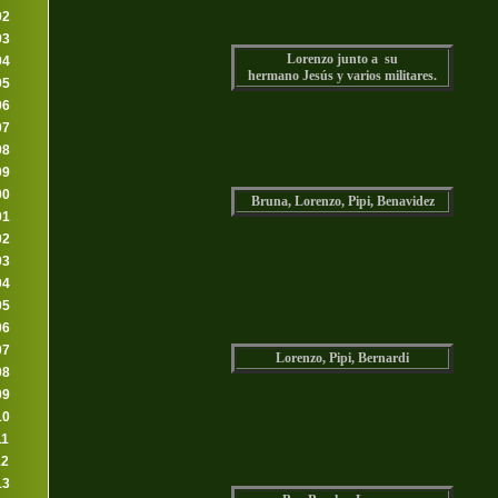
92
93
Lorenzo junto a su
94
hermano Jesús y varios militares.
95
96
97
98
99
00
Bruna, Lorenzo, Pipi, Benavidez
01
02
03
04
05
06
07
Lorenzo, Pipi, Bernardi
08
09
10
11
12
13