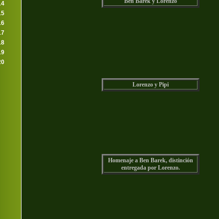
Ben Barek y Lorenzo
14
15
16
17
18
19
20
Lorenzo y Pipi
Homenaje a Ben Barek, distinción
entregada por Lorenzo.