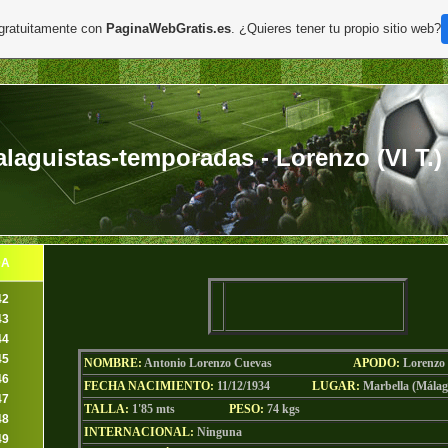
 gratuitamente con
PaginaWebGratis.es
. ¿Quieres tener tu propio sitio web?
aguistas-temporadas - Lorenzo (VI T.)
DA
42
43
44
45
NOMBRE:
Antonio Lorenzo Cuevas
AP
ODO
:
Lorenzo
46
FECHA NACIMIENTO:
11/12/1934
LU
GAR:
Marbella (Mála
47
TALLA:
1'85 mts
PESO:
74
kgs
48
INTERNACIONAL:
Ninguna
49