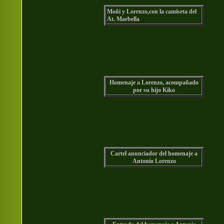
Moñi y Lorenzo,con la camiseta del
At. Marbella
Homenaje a Lorenzo, acompañado
por su hijo Kiko
Cartel anunciador del homenaje a
Antonio Lorenzo