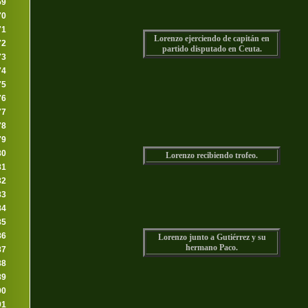
69
70
71
Lorenzo ejerciendo de capitán
en
72
partido disputado en Ceuta.
73
74
75
76
77
78
79
80
Lorenzo recibiendo trofeo.
81
82
83
84
85
86
Lorenzo junto a Gutiérrez y su
hermano Paco.
87
88
89
90
91