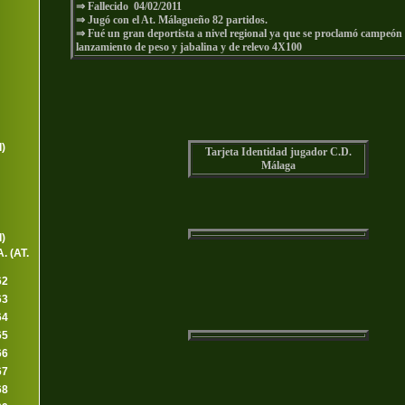
⇒ Fallecido 04/02/2011
⇒ Jugó con el At. Málagueño 82 partidos.
⇒ Fué un gran deportista a nivel regional ya que se proclamó campeón
lanzamiento de peso y jabalina y de relevo 4X100
I)
Tarjeta Identidad jugador C.D.
Málaga
)
. (AT.
62
63
64
65
66
67
68