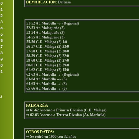
DEMARCACIÓN:
Defensa
50
51
52
53
51-52 At. Marbella --/- (Regional)
52-53 At. Malagueño (3)
54
53-54 At. Malagueño (3)
55
54-55 At. Malagueño (3)
56
55-56 C.D. Málaga (2) 1/0
56-57 C.D. Málaga (2) 23/0
57
57-58 C.D. Málaga (2) 20/0
58
58-59 C.D. Málaga (2) 22/0
59
59-60 C.D. Málaga (3) 27/0
60-61 C.D. Málaga (2) 29/0
60
61-62 C.D. Málaga (2) 15/0
61
62-63 At. Marbella --/- (Regional)
63-64 At. Marbella --/- (3)
64-65 At. Marbella --/- (3)
65-66 At. Marbella --/- (3)
.)
PALMARÉS
:
⇒ 61-62 Ascenso a Primera División (C.D. Málaga)
⇒ 62-63 Ascenso a Tercera División (At. Marbella)
OTROS DATOS
:
⇒ Se retiró en 1966 con 32 años