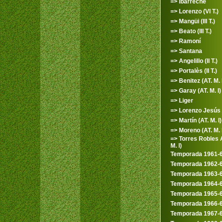
=> Ibarreche
=> Lorenzo (VI T.)
=> Mangüi (III T.)
=> Beato (III T.)
=> Ramoní
=> Santana
=> Angelillo (II T.)
=> Portalès (II T.)
=> Benitez (AT. M. 
=> Garay (AT. M. I)
=> Liger
=> Lorenzo Jesús
=> Martín (AT. M. I)
=> Moreno (AT. M. I
=> Torres Robles A
M. I)
Temporada 1961-
Temporada 1962-
Temporada 1963-
Temporada 1964-
Temporada 1965-
Temporada 1966-
Temporada 1967-