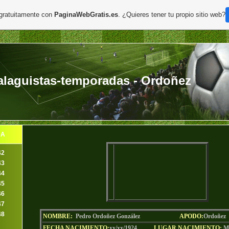
 gratuitamente con
PaginaWebGratis.es
. ¿Quieres tener tu propio sitio web?
laguistas-temporadas - Ordoñez
DA
42
43
44
45
46
47
48
NOMBRE:
Pedro Ordoñez González
AP
ODO
:
Ordoñez
FECHA NACIMIENTO:
xx/xx/1924
LU
GAR NACIMIENTO:
M