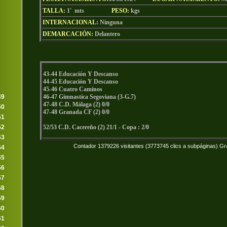
TALLA:
1' mts
PESO:
kgs
INTERNACIONAL:
Ninguna
DEMARCACIÓN:
Delantero
43-44 Educación Y Descanso
44-45 Educación Y Descanso
45-46 Cuatro Caminos
49
46-47 Gimnastica Segoviana (3-G.7)
47-48 C.D. Málaga (2) 0/0
50
47-48 Granada CF (2) 0/0
51
52
52/53 C.D. Cacereño (2) 21/1 - Copa : 2/0
53
Contador 1379226 visitantes (3773745 clics a subpáginas) Gr
54
55
56
57
58
59
60
61