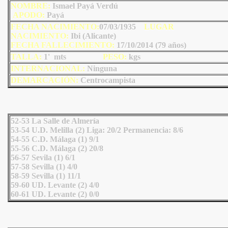
NOMBRE:
Ismael Payá Verdú
AP
ODO
:
Payá
FECHA NACIMIENTO:
07/03/1935
LU
GAR
NACIMIENTO:
Ibi (Alicante)
FECHA FALLECIMIENTO:
17/10/2014 (79 años)
TALLA:
1' mts
PESO:
kgs
INTERNACIONAL:
Ninguna
DEMARCACIÓN:
Centrocampista
52-53 La Salle de Almería
53-54 U.D. Melilla (2) Liga: 20/2 Permanencia: 8/6
54-55 C.D. Málaga (1) 9/1
55-56 C.D. Málaga (2) 20/8
56-57 Sevila (1) 6/1
57-58 Sevilla (1) 4/0
58-59 Sevilla (1) 11/1
59-60 UD. Levante (2) 4/0
60-61 UD. Levante (2) 0/0