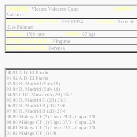
NOMBRE:
Vicente Valcarce Cano
AP
ODO
:
Valcarce
FECHA NACIMIENTO:
19/10/1974
LU
GAR:
Arrecife
(Las Palmas)
TALLA:
1'69 mts
PESO:
67
kgs
INTERNACIONAL:
Ninguna
DEMARCACIÓN:
Defensa
90-91 A.D. El Pardo
91-92 A.D. El Pardo
92-93 R. Madrid (Sub-19)
93-94 R. Madrid (Sub-19)
94-95 CDC Moscardó (2B) 35/2
95-96 R. Madrid C (2B) 33/3
96-97 R. Madrid B (2B) 23/0
97-98 R. Madrid B (2B) 27/4
98-99 Málaga CF (2) Liga: 29/0 - Copa: 3/0
99-00 Málaga CF (1) Liga: 37/3 - Copa: 2/0
00-01 Málaga CF (1) Liga: 22/1 - Copa: 1/0
01-02 Málaga CF (1) 6/0