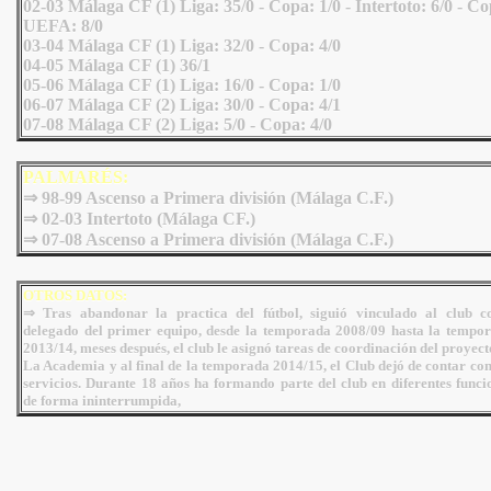
02-03 Málaga CF (1) Liga: 35/0 - Copa: 1/0 - Intertoto: 6/0 - C
UEFA: 8/0
03-04 Málaga CF (1) Liga: 32/0 - Copa: 4/0
04-05 Málaga CF (1) 36/1
05-06 Málaga CF (1) Liga: 16/0 - Copa: 1/0
06-07 Málaga CF (2) Liga: 30/0 - Copa: 4/1
07-08 Málaga CF (2) Liga: 5/0 - Copa: 4/0
PALMARÉS:
⇒ 98-99 Ascenso a Primera división (Málaga C.F.)
⇒ 02-03 Intertoto (Málaga CF.)
⇒
07-08 Ascenso a Primera división (Málaga C.F.)
OTROS DATOS:
⇒ Tras abandonar la practica del fútbol, siguió vinculado al club 
delegado del primer equipo, desde la temporada 2008/09 hasta la tempo
2013/14, meses después, el club le asignó tareas de coordinación del proyect
La Academia y al final de la temporada 2014/15, el Club dejó de contar con
servicios. Durante 18 años ha formando parte del club en diferentes funci
de forma ininterrumpida,