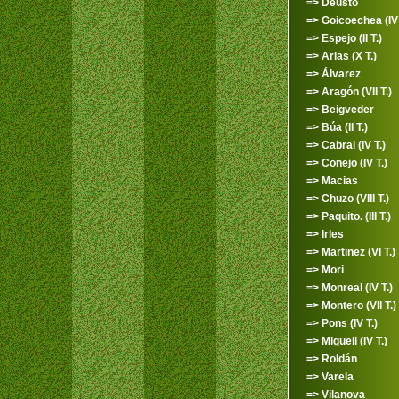
=> Deusto
=> Goicoechea (IV 
=> Espejo (II T.)
=> Arias (X T.)
=> Álvarez
=> Aragón (VII T.)
=> Beigveder
=> Búa (II T.)
=> Cabral (IV T.)
=> Conejo (IV T.)
=> Macias
=> Chuzo (VIII T.)
=> Paquito. (III T.)
=> Irles
=> Martinez (VI T.)
=> Mori
=> Monreal (IV T.)
=> Montero (VII T.)
=> Pons (IV T.)
=> Migueli (IV T.)
=> Roldán
=> Varela
=> Vilanova