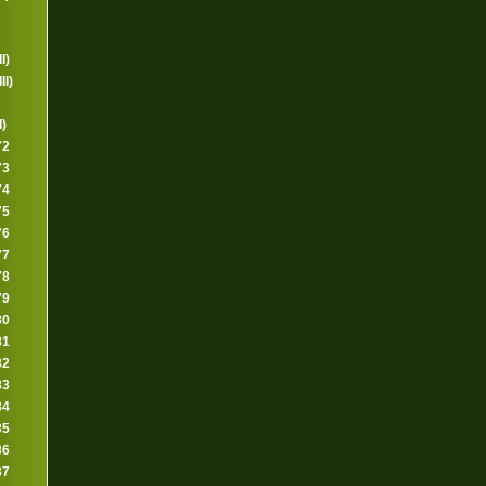
I)
II)
I)
72
73
74
75
76
77
78
79
80
81
82
83
84
85
86
87