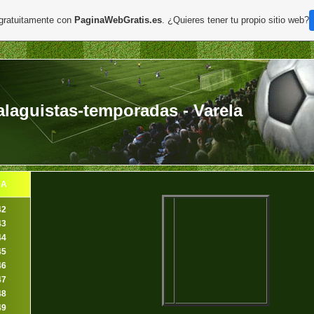
 gratuitamente con
PaginaWebGratis.es
. ¿Quieres tener tu propio sitio web?
aguistas-temporadas - Varela
DA
42
43
44
45
46
47
48
49