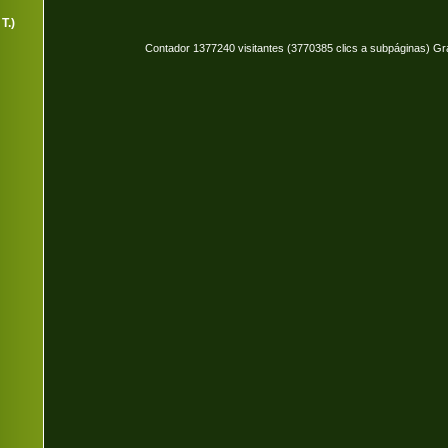
T.)
Contador 1377240 visitantes (3770385 clics a subpáginas) Gr