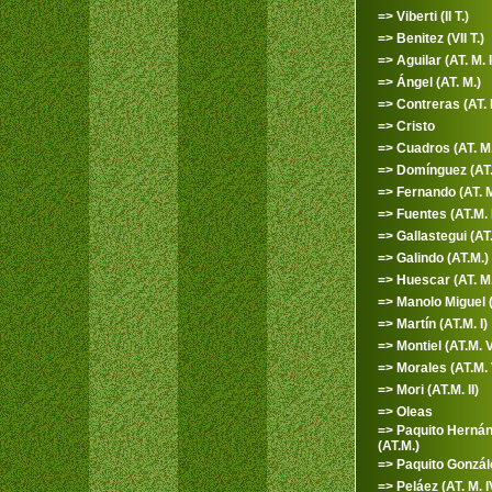
=> Viberti (II T.)
=> Benitez (VII T.)
=> Aguilar (AT. M. I
=> Ángel (AT. M.)
=> Contreras (AT. M
=> Cristo
=> Cuadros (AT. M. 
=> Domínguez (AT.M
=> Fernando (AT. M.
=> Fuentes (AT.M. I
=> Gallastegui (AT
=> Galindo (AT.M.)
=> Huescar (AT. M.
=> Manolo Miguel (
=> Martín (AT.M. I)
=> Montiel (AT.M. V
=> Morales (AT.M. 
=> Mori (AT.M. II)
=> Oleas
=> Paquito Herná
(AT.M.)
=> Paquito Gonzál
=> Peláez (AT. M. I