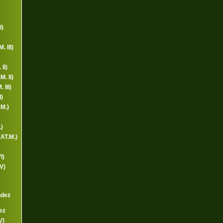
I)
. III)
II)
. II)
 III)
)
.M.)
)
AT.M.)
I)
V)
ndez
ez
V)