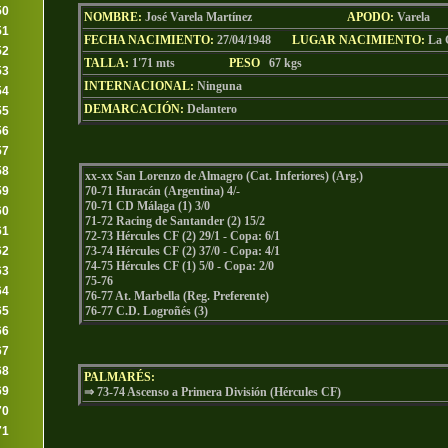
50
NOMBRE:
José Varela Martínez
AP
ODO
:
Varela
51
FECHA NACIMIENTO:
27/04/1948
LU
GAR NACIMIENTO:
La 
52
TALLA:
1'71 mts
PESO
67
kgs
53
INTERNACIONAL:
Ninguna
54
DEMARCACIÓN:
Delantero
55
56
57
58
xx-xx San Lorenzo de Almagro (Cat. Inferiores) (Arg.)
59
70-71 Huracán (Argentina) 4/-
70-71 CD Málaga (1) 3/0
60
71-72 Racing de Santander (2) 15/2
61
72-73 Hércules CF (2) 29/1 - Copa: 6/1
62
73-74 Hércules CF (2) 37/0 - Copa: 4/1
74-75 Hércules CF (1) 5/0 - Copa: 2/0
63
75-76
64
76-77 At. Marbella (Reg. Preferente)
65
76-77 C.D. Logroñés (3)
66
67
68
PALMARÉS:
69
⇒ 73-74 Ascenso a Primera División (Hércules CF)
70
71