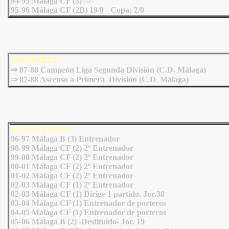
94-95 Málaga CF (3) --/-
95-96 Málaga CF (2B) 19/0 - Copa: 2/0
PALMARÉS:
⇒
87-88 Campeón Liga Segunda División (C.D. Málaga)
⇒
87-88 Ascenso a Primera División (C.D. Málaga)
ENTRENADOR:
96-97 Málaga B (3) Entrenador
98-99 Málaga CF (2) 2º Entrenador
99-00 Málaga CF (2) 2º Entrenador
00-01 Málaga CF (2) 2º Entrenador
01-02 Málaga CF (2) 2º Entrenador
02-03 Málaga CF (1) 2º Entrenador
02-03 Málaga CF (1) Dirige 1 partido. Jor.38
03-04 Málaga CF (1) Entrenador de porteros
04-05 Málaga CF (1) Entrenador de porteros
05-06 Málaga B (2) -Destituido- Jor. 19