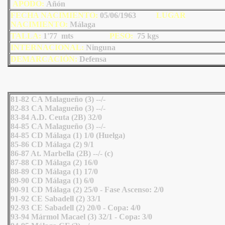
AP
ODO
:
Añón
FECHA NACIMIENTO:
05/06/1963
LU
GAR
NACIMIENTO:
Málaga
TALLA:
1'77 mts
PESO:
75
kgs
INTERNACIONAL:
Ninguna
DEMARCACIÓN:
Defensa
81-82 CA Malagueño (3) --/-
82-83 CA Malagueño (3) --/-
83-84 A.D. Ceuta (2B) 32/0
84-85 CA Malagueño (3) --/-
84-85 CD Málaga (1) 1/0 (Huelga)
85-86 CD Málaga (2) 9/1
86-87 At. Marbella (2B) --/- (c)
87-88 CD Málaga (2) 16/0
88-89 CD Málaga (1) 17/0
89-90 CD Málaga (1) 6/0
90-91 CD Málaga (2) 25/0 - Fase Ascenso: 2/0
91-92 CE Sabadell (2) 33/1
92-93 CE Sabadell (2) 20/0 - Copa: 4/0
93-94 Mármol Macael (3) 32/1 - Copa: 3/0