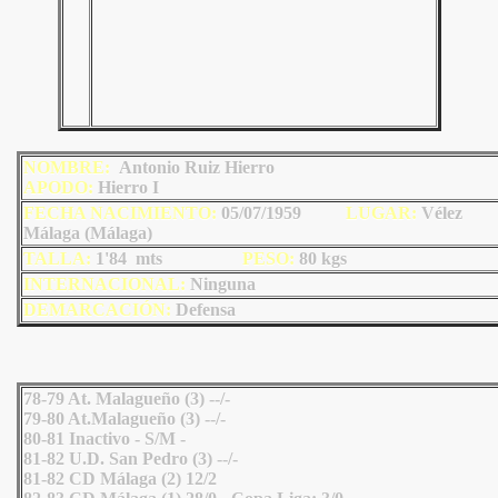
NOMBRE:
Antonio Ruiz Hierro
AP
ODO
:
Hierro I
FECHA NACIMIENTO:
05/07/1959
LU
GAR:
Vélez
Málaga (Málaga)
TALLA:
1'84 mts
PESO:
80
kgs
INTERNACIONAL:
Ninguna
DEMARCACIÓN:
Defensa
78-79 At. Malagueño (3) --/-
79-80 At.Malagueño (3) --/-
80-81 Inactivo - S/M -
81-82 U.D. San Pedro (3) --/-
81-82 CD Málaga (2) 12/2