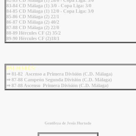
82-83 CD Málaga (1) 28/0 - Copa Liga: 3/0
83-84 CD Málaga (1) 3/0 - Copa Liga: 3/0
84-85 CD Málaga (1) 12/0 - Copa Liga: 3/0
85-86 CD Málaga (2) 22/1
86-87 CD Málaga (2) 40/2
87-88 CD Málaga (2) 22/0
88-89 Hércules CF (2) 35/2
89-90 Hércules CF (2)18/1
PALMARÉS:
⇒ 81-82 Ascenso a Primera División (C.D. Málaga)
⇒ 87-88 Campeón Segunda División (C.D. Málaga)
⇒
87-88 Ascenso Primera División (C.D. Málaga)
Gentileza de Jesús Hurtado