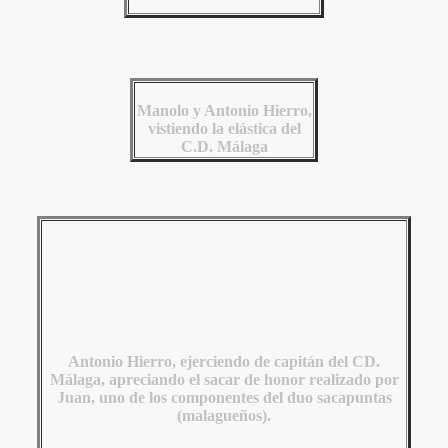
Manolo y Antonio Hierro,
vistiendo la elástica del
C.D. Málaga
Antonio Hierro, ejerciendo de capitán del CD.
Málaga, apreciando el sacar de honor realizado por
Juan, uno de los componentes del duo sacapuntas
(malagueños).