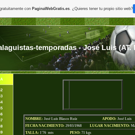
 gratuitamente con
PaginaWebGratis.es
. ¿Quieres tener tu propio sitio web?
aguistas-temporadas - José Luis (AT. M
DA
42
43
44
45
46
NOMBRE:
José Luis Blasco Ruiz
AP
ODO
:
José Luis
47
FECHA NACIMIENTO:
29/03/1968
LU
GAR NACIMIENTO:
Má
48
49
TALLA:
1'76 mts
PESO:
71
kgs