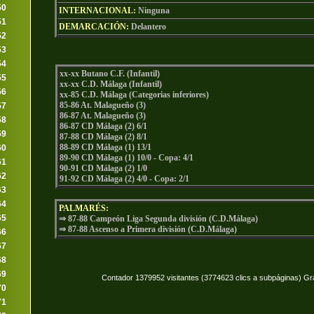
50
INTERNACIONAL:
Ninguna
51
DEMARCACIÓN:
Delantero
52
53
54
xx-xx Butano C.F. (Infantil)
55
xx-xx C.D. Málaga (Infantil)
56
xx-85 C.D. Málaga (Categorias inferiores)
85-86 At. Malagueño (3)
57
86-87 At. Malagueño (3)
58
86-87 CD Málaga (2) 6/1
59
87-88 CD Málaga (2) 8/1
88-89 CD Málaga (1) 13/1
60
89-90 CD Málaga (1) 10/0 - Copa: 4/1
61
90-91 CD Málaga (2) 1/0
62
91-92 CD Málaga (2) 4/0 - Copa: 2/1
63
64
PALMARÉS:
65
⇒ 87-88 Campeón Liga Segunda división (C.D.Málaga)
⇒
87-88 Ascenso a Primera división (C.D.Málaga)
66
67
68
69
Contador 1379952 visitantes (3774623 clics a subpáginas) Gr
70
71