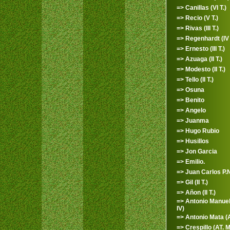
=> Canillas (VI T.)
=> Recio (V T.)
=> Rivas (III T.)
=> Regenhardt (IV 
=> Ernesto (III T.)
=> Azuaga (II T.)
=> Modesto (II T.)
=> Tello (II T.)
=> Osuna
=> Benito
=> Angelo
=> Juanma
=> Hugo Rubio
=> Husillos
=> Jon Garcia
=> Emilio.
=> Juan Carlos P.N.
=> Gil (II T.)
=> Añon (II T.)
=> Antonio Manuel 
IV)
=> Antonio Mata (A
=> Crespillo (AT. M.