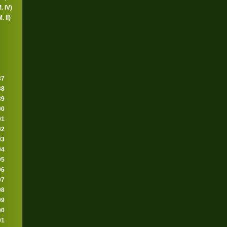
. IV)
 II)
87
88
89
90
91
92
93
94
95
96
97
98
99
00
01