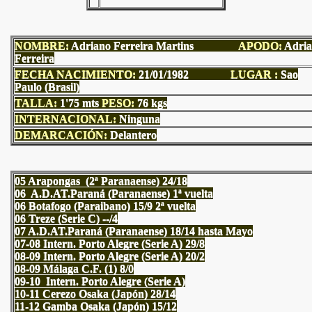
NOMBRE:
Adriano Ferreira Martins
APODO
:
Adri
Ferreira
FECHA NACIMIENTO:
21
/01/1982
LUGAR :
Sao
Paulo
(Brasil)
TALLA:
1'75 mts
PESO:
76
kgs
INTERNACIONAL:
Ninguna
DEMARCACIÓN:
Delantero
05 Arapongas (2ª Paranaense) 24/18
06 A.D.AT.Paraná (Paranaense) 1ª vuelta
06 Botafogo (Paraibano) 15/9 2ª vuelta
06 Treze (Serie C) --/4
07 A.D.AT.Paraná (Paranaense) 18/14 hasta Mayo
07-08 Intern. Porto Alegre (Serie A) 29/8
08-09 Intern. Porto Alegre (Serie A) 20/2
08-09 Málaga C.F. (1) 8/0
09-10 Intern. Porto Alegre (Serie A)
10-11 Cerezo Osaka (Japón) 28/14
11-12 Gamba Osaka (Japón) 15/12