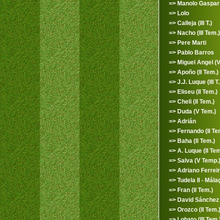
=> Manolo Gaspar
=> Lolo
=> Calleja (III T.)
=> Nacho (III Tem.)
=> Pere Marti
=> Pablo Barros
=> Miguel Angel (V 
=> Apoño (II Tem.)
=> J.J. Luque (III T.
=> Eliseu (II Tem.)
=> Cheli (II Tem.)
=> Duda (V Tem.)
=> Adrián
=> Fernando (II Te
=> Baha (II Tem.)
=> A. Luque (II Tem
=> Salva (V Temp.
=> Adriano Ferrei
=> Tudela II - Mála
=> Fran (II Tem.)
=> David Sánchez
=> Orozco (II Tem.
=> Lobato (III Tem.