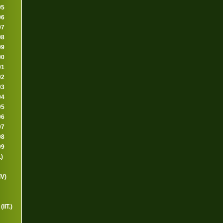
95
96
97
98
99
00
01
02
03
04
05
06
07
08
09
)
IV)
IIT.)