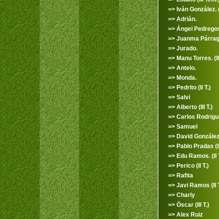
=> Iván González. (I
=> Adrián.
=> Ángel Pedrego
=> Juanma Párraga 
=> Jurado.
=> Manu Torres. (III
=> Antelo.
=> Monda.
=> Pedrito (II T.)
=> Salvi
=> Alberto (III T.)
=> Carlos Rodriguez
=> Samuel
=> David Gonzále
=> Pablo Pradas (II
=> Edu Ramos. (II T
=> Perico (II T.)
=> Rafita
=> Javi Ramos (II T
=> Charly
=> Óscar (III T.)
=> Alex Ruiz