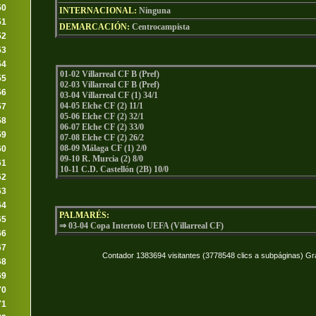
50
INTERNACIONAL:
Ninguna
51
DEMARCACIÓN:
Centrocampista
52
53
54
01-02 Villarreal CF B (Pref)
55
02-03 Villarreal CF B (Pref)
56
03-04 Villarreal CF (1) 34/1
04-05 Elche CF (2) 11/1
57
05-06 Elche CF (2) 32/1
58
06-07 Elche CF (2) 33/0
59
07-08 Elche CF (2) 26/2
08-09 Málaga CF (1) 2/0
60
09-10 R. Murcia (2) 8/0
61
10-11 C.D. Castellón (2B) 10/0
62
63
64
PALMARÉS:
65
⇒ 03-04 Copa Intertoto UEFA (Villarreal CF)
66
67
Contador 1383694 visitantes (3778548 clics a subpáginas) Gr
68
69
70
71