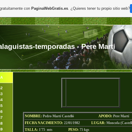
 gratuitamente con
PaginaWebGratis.es
. ¿Quieres tener tu propio sitio web?
aguistas-temporadas - Pere Marti
DA
42
43
44
45
46
NOMBRE:
Pedro Martí Castelló
AP
ODO
:
Pere Martí
47
FECHA NACIMIENTO:
22/01/1982
LUGAR:
Moncofa (Castel
48
49
TALLA:
1'75 mts
PESO:
75
kgs