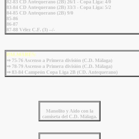
82-83 CD Antequerano (2B) 26/1 - Copa Liga: 4/0
83-84 CD Antequerano (2B) 33/3 - Copa Liga: 5/2
84-85 CD Antequerano (2B) 9/0
85-86
86-87
87-88 Vélez C.F. (3) --/-
PALMARÉS:
⇒ 75-76 Ascenso a Primera división (C.D. Málaga)
⇒ 78-79 Ascenso a Primera división (C.D. Málaga)
⇒
83-84 Campeón Copa Liga 2B (CD. Antequerano)
Manolito y Aido con la
camiseta del C.D. Málaga.