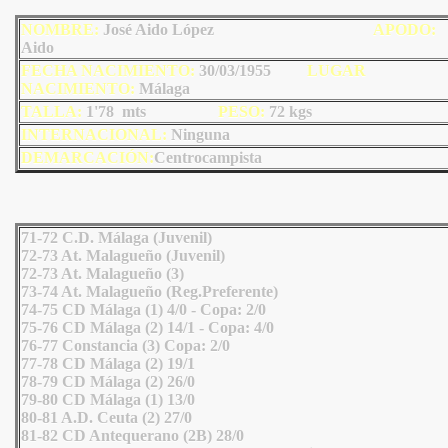
NOMBRE:
José Aido López
AP
ODO
:
Aido
FECHA NACIMIENTO:
30/03/1955
LU
GAR
NACIMIENTO:
Málaga
TALLA:
1'78 mts
PESO:
72
kgs
INTERNACIONAL:
Ninguna
DEMARCACIÓN:
Centrocampista
71-72 C.D. Málaga (Juvenil)
72-73 At. Malagueño (Juvenil)
72-73 At. Malagueño (3)
73-74 At. Malagueño (Reg.Preferente)
74-75 CD Málaga (1) 4/0 - Copa: 2/0
75-76 CD Málaga (2) 14/1 - Copa: 4/0
76-77 Constancia (3) Copa: 2/0
77-78 CD Málaga (2) 19/1
78-79 CD Málaga (2) 26/0
79-80 CD Málaga (1) 13/0
80-81 A.D. Ceuta (2) 27/0
81-82 CD Antequerano (2B) 28/0