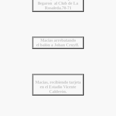
llegaron al Club de La
Rosaleda.70-71
Macias arrebatando
el balón a Johan Cruyff.
Macias, recibiendo tarjeta
en el Estadio Vicente
Calderón.