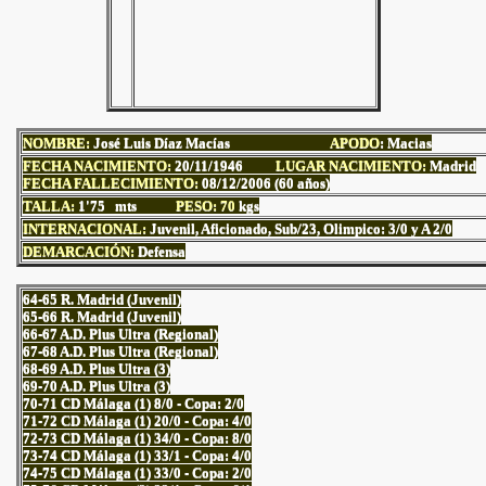
NOMBRE:
José Luis Díaz Macías
APODO
: Macias
FECHA NACIMIENTO:
20/11/1946
LUGAR NACIMIENTO:
Madrid
FECHA FALLECIMIENTO:
08/12/2006 (60 años)
TALLA:
1'75
mts
PESO: 70
kgs
INTERNACIONAL:
Juvenil, Aficionado, Sub/23, Olimpico: 3/0 y A 2/0
DEMARCACIÓN:
Defensa
64-65 R. Madrid (Juvenil)
65-66 R. Madrid (Juvenil)
66-67 A.D. Plus Ultra (Regional)
67-68 A.D. Plus Ultra (Regional)
68-69 A.D. Plus Ultra (3)
69-70 A.D. Plus Ultra (3)
70-71 CD Málaga (1) 8/0 - Copa: 2/0
71-72 CD Málaga (1) 20/0 - Copa: 4/0
72-73 CD Málaga (1) 34/0 - Copa: 8/0
73-74 CD Málaga (1) 33/1 - Copa: 4/0
74-75 CD Málaga (1) 33/0 - Copa: 2/0