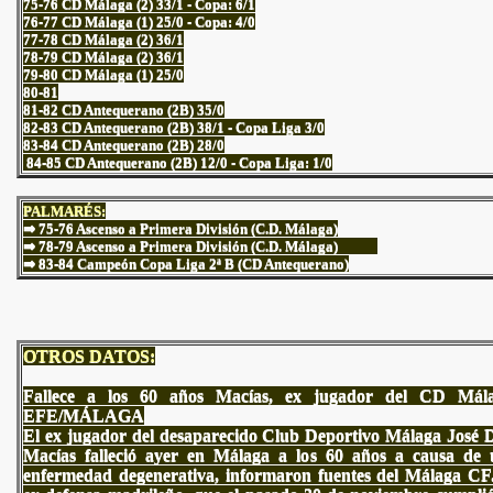
75-76 CD Málaga (2) 33/1 - Copa: 6/1
76-77 CD Málaga (1) 25/0 - Copa: 4/0
77-78 CD Málaga (2) 36/1
78-79 CD Málaga (2) 36/1
79-80 CD Málaga (1) 25/0
80-81
81-82
CD Antequerano (2B) 35/0
82-83 CD Antequerano (2B) 38/1 - Copa Liga 3/0
83-84 CD Antequerano (2B) 28/0
84-85 CD Antequerano (2B) 12/0 - Copa Liga: 1/0
PALMARÉS:
⇒ 75-76 Ascenso a Primera División (C.D. Málaga)
⇒ 78
-79 Ascenso a Primera División (C.D. Málaga)
⇒
83-84 Campeón Copa Liga 2ª B (CD Antequerano)
OTROS DATOS:
Fallece a los 60 años Macías, ex jugador del CD Mála
EFE/MÁLAGA
El ex jugador del desaparecido Club Deportivo Málaga José 
Macías falleció ayer en Málaga a los 60 años a causa de
enfermedad degenerativa, informaron fuentes del Málaga CF