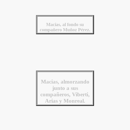
Macias, al fondo su
compañero Muñoz Pérez.
Macias, almorzando
junto a sus
compañeros, Viberti,
Arias y Monreal.