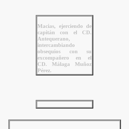
Macias, ejerciendo de
capitán con el CD.
Antequerano,
intercambiando
obsequios con su
excompañero en el
CD. Málaga Muñoz
Pérez.