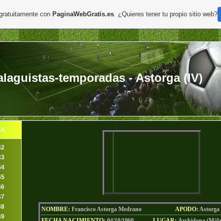
 gratuitamente con
PaginaWebGratis.es
. ¿Quieres tener tu propio sitio web?
aguistas-temporadas - Astorga (IV)
DA
42
43
44
45
46
47
48
NOMBRE:
Francisco Astorga Medrano
AP
ODO
:
Astorga
49
FECHA NACIMIENTO:
04/10/1960
LU
GAR:
Archidona (Mál