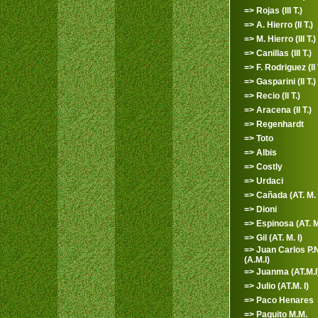
=> Rojas (III T.)
=> A. Hierro (II T.)
=> M. Hierro (III T.)
=> Canillas (III T.)
=> F. Rodriguez (II 
=> Gasparini (II T.)
=> Recio (II T.)
=> Aracena (II T.)
=> Regenhardt
=> Toto
=> Albis
=> Costly
=> Urdaci
=> Cañada (AT. M. I
=> Dioni
=> Espinosa (AT. M
=> Gil (AT. M. I)
=> Juan Carlos P.N
(A.M.I)
=> Juanma (AT.M.I
=> Julio (AT.M. I)
=> Paco Henares
=> Paquito M.M.