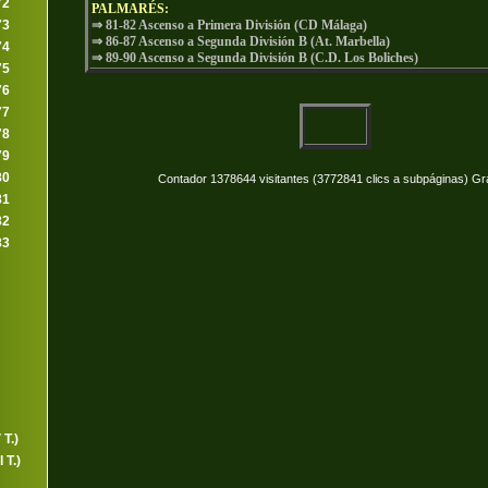
72
PALMARÉS:
73
⇒ 81-82 Ascenso a Primera División (CD Málaga)
⇒ 86-87 Ascenso a Segunda División B (At. Marbella)
74
⇒ 89-90 Ascenso a Segunda División B (C.D. Los Boliches)
75
76
77
78
79
80
Contador 1378644 visitantes (3772841 clics a subpáginas) Gr
81
82
83
T.)
 T.)