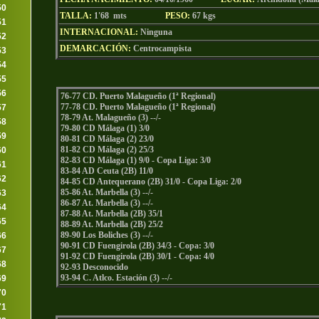
50
TALLA:
1'68 mts
PESO:
67
kgs
51
INTERNACIONAL:
Ninguna
52
DEMARCACIÓN:
Centrocampista
53
54
55
56
76-77 CD. Puerto Malagueño (1ª Regional)
77-78 CD. Puerto Malagueño (1ª Regional)
57
78-79 At. Malagueño (3) --/-
58
79-80 CD Málaga (1) 3/0
59
80-81 CD Málaga (2) 23/0
81-82 CD Málaga (2) 25/3
60
82-83 CD Málaga (1) 9/0 - Copa Liga: 3/0
61
83-84 AD Ceuta (2B) 11/0
62
84-85 CD Antequerano (2B) 31/0 - Copa Liga: 2/0
85-86 At. Marbella (3) --/-
63
86-87 At. Marbella (3) --/-
64
87-88 At. Marbella (2B) 35/1
65
88-89 At. Marbella (2B) 25/2
89-90 Los Boliches (3) --/-
66
90-91 CD Fuengirola (2B) 34/3 - Copa: 3/0
67
91-92 CD Fuengirola (2B) 30/1 - Copa: 4/0
68
92-93 Desconocido
93-94 C. Atlco. Estación (3) --/-
69
70
71