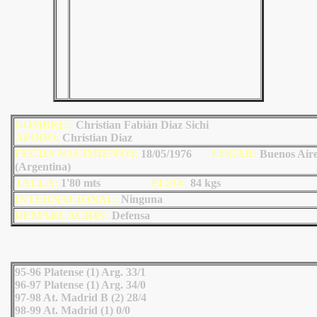
NOMBRE:
Christian Fabián Diaz Sichi
AP
ODO
:
Christian Diaz
FECHA NACIMIENTO:
18/05/1976
LU
GAR:
Buenos Air
(Argentina)
TALLA:
1'80 mts
PESO:
84
kgs
INTERNACIONAL:
Ninguna
DEMARCACIÓN:
Defensa
95-96 Platense (1) Arg. 33/1
96-97 Platense (1) Arg. 34/0
97-98 At. Madrid B (2) 28/4
98-99 At. Madrid (1) 0/0