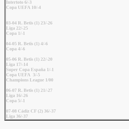
Intertoto 6/-3
Copa UEFA 10/-4
03-04 R. Betis (1) 23/-26
Liga 22/-25
Copa 1/-1
04-05 R. Betis (1) 4/-6
Copa 4/-6
05-06 R. Betis (1) 22/-20
Liga 17/-14
Super Copa España 1/-1
Copa UEFA 3/-5
Champions League 1/00
06-07 R. Betis (1) 21/-27
Liga 16/-26
Copa 5/-1
07-08 Cádiz CF (2) 36/-37
Liga 36/-37