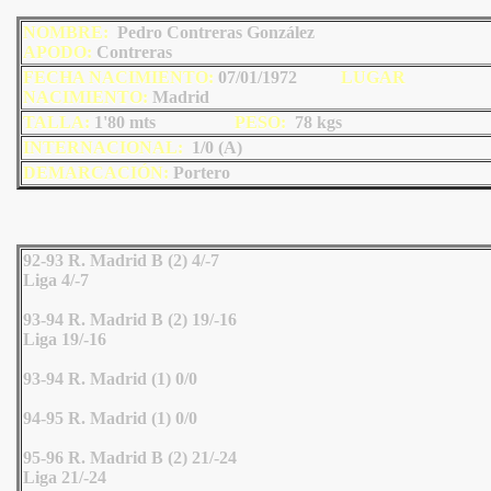
NOMBRE:
Pedro Contreras González
AP
ODO
:
Contreras
FECHA NACIMIENTO:
07/01/1972
LU
GAR
NACIMIENTO:
Madrid
TALLA:
1'80 mts
PESO:
78
kgs
INTERNACIONAL:
1/0 (A)
DEMARCACIÓN:
Portero
92-93 R. Madrid B (2) 4/-7
Liga 4/-7
93-94 R. Madrid B (2) 19/-16
Liga 19/-16
93-94 R. Madrid (1) 0/0
94-95 R. Madrid (1) 0/0
95-96 R. Madrid B (2) 21/-24
Liga 21/-24