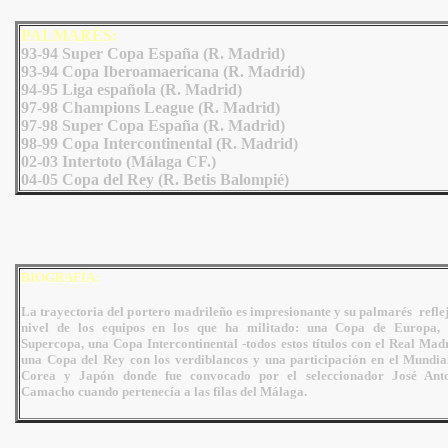
PALMARÉS:
93-94 Super Copa España (R. Madrid)
93-94 Copa Iberoamaericana (R. Madrid)
94-95 Liga española (R. Madrid)
97-98 Champions League (R. Madrid)
97-98 Super Copa España (R. Madrid)
98-99 Copa Intercontinental (R. Madrid)
02-03 Intertoto (Málaga CF.)
04-05 Copa del Rey (R. Betis Balompié)
BIOGRAFÍA:
La trayectoria del portero madrileño es impresionante y su palmarés reflej
nivel de los equipos en los que ha militado: una Copa de Europa,
Supercopa, una Copa Intercontinental -todos estos títulos con el Real Madr
una Copa del Rey con los verdiblancos y una participación en el Mundia
Corea y Japón donde fue convocado por el seleccionador José Ant
Camacho cuando pertenecía a las filas del Málaga.