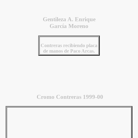
Gentileza A. Enrique
García Moreno
Contreras recibiendo placa
de manos de Paco Arcas.
Cromo Contreras 1999-00