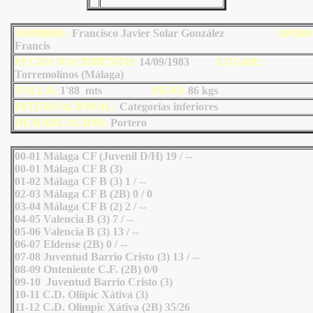
NOMBRE:
Francisco Javier Solar González
AP
OD
Francis
FECHA NACIMIENTO:
14/09/1983
LUGAR:
Torremolinos (Málaga)
TALLA:
1'88 mts
PESO:
86
kgs
INTERNACIONAL:
Categorías inferiores
DEMARCACIÓN:
Portero
00-01 Málaga CF (Juvenil D/H) 19 / --
00-01 Málaga CF B (3)
01-02 Málaga CF B (3) 1 / --
02-03 Málaga CF B (2B) 0 / 0
03-04 Málaga CF B (2) 2 / --
04-05 Valencia B (3) 7 / --
05-06 Valencia B (3) 13 / --
06-07 Eldense (2B) 0 / --
07-08 Juventud Barrio Cristo (3) 13 / --
08-09 Onteniente C.F. (2B) 0/0
09-10 Juventud Barrio Cristo (3)
10-11 C.D. Oliípic Xátiva (3)
11-12 C.D. Olimpic Xátiva (2B) 35/26