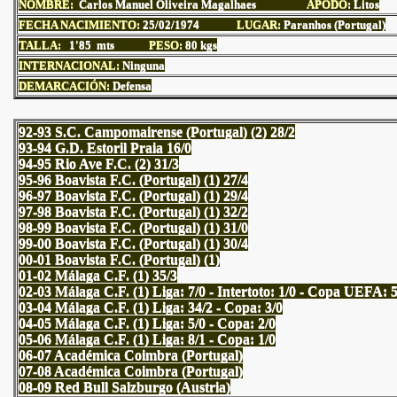
NOMBRE:
Carlos Manuel Oliveira Magalhaes
APODO
: Litos
FECHA NACIMIENTO:
25
/02/1974
LUGAR:
Paranhos (Portugal)
TALLA:
1'85 mts
PESO:
80
kgs
INTERNACIONAL:
Ninguna
DEMARCACIÓN:
Defensa
92-93 S.C. Campomairense (Portugal) (2) 28/2
93-94 G.D. Estoril Praia 16/0
94-95 Rio Ave F.C. (2) 31/3
95-96 Boavista F.C. (Portugal) (1) 27/4
96-97 Boavista F.C. (Portugal) (1) 29/4
97-98 Boavista F.C. (Portugal) (1) 32/2
98-99 Boavista F.C. (Portugal) (1) 31/0
99-00 Boavista F.C. (Portugal) (1) 30/4
00-01 Boavista F.C. (Portugal) (1)
01-02 Málaga C.F. (1) 35/3
02-03 Málaga C.F. (1) Liga: 7/0 - Intertoto: 1/0 - Copa UEFA: 5
03-04 Málaga C.F. (1) Liga: 34/2 - Copa: 3/0
04-05 Málaga C.F. (1) Liga: 5/0 - Copa: 2/0
05-06 Málaga C.F. (1) Liga: 8/1 - Copa: 1/0
06-07 Académica Coimbra (Portugal)
07-08 Académica Coimbra (Portugal)
08-09 Red Bull Salzburgo (Austria)