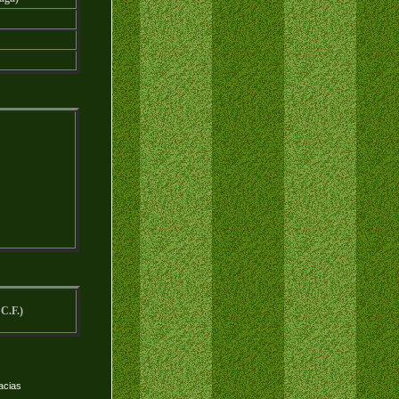
C.F.)
acias