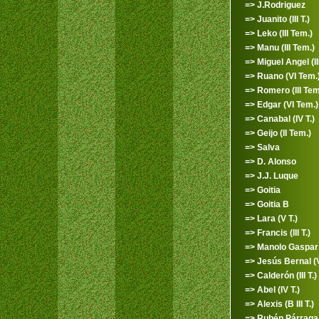
=> J.Rodriguez
=> Juanito (III T.)
=> Leko (III Tem.)
=> Manu (III Tem.)
=> Miguel Angel (II
=> Ruano (VI Tem.
=> Romero (III Tem
=> Edgar (VI Tem.)
=> Canabal (IV T.)
=> Geijo (II Tem.)
=> Salva
=> D. Alonso
=> J.J. Luque
=> Goitia
=> Goitia B
=> Lara (V T.)
=> Francis (III T.)
=> Manolo Gaspar (
=> Jesús Bernal (V
=> Calderón (III T.)
=> Abel (IV T.)
=> Alexis (B III T.)
=> Rubén Párraga