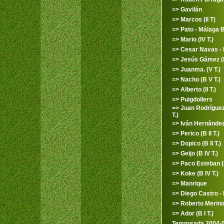
=> Gavilán
=> Marcos (II T)
=> Pato - Málaga 
=> Mario (IV T.)
=> Cesar Navas -
=> Jesús Gámez (B 
=> Juanma. (V T.)
=> Nacho (B V T.)
=> Alberto (II T.)
=> Puigdollers
=> Juan Rodríguez
T.)
=> Iván Hernánde
=> Perico (B II T.)
=> Dopico (B II T.)
=> Geijo (B IV T.)
=> Paco Esteban (B 
=> Koke (B IV T.)
=> Manrique
=> Diego Castro -
=> Roberto Merino (
=> Ador (B I T.)
Temporada 2004-