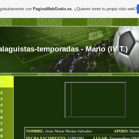
 gratuitamente con
PaginaWebGratis.es
. ¿Quieres tener tu propio sitio web?
aguistas-temporadas - Mario (IV T.)
DA
42
43
44
45
46
47
48
NOMBRE:
Jesús Mario Merino Salvador
AP
ODO
:
Mario
49
FECHA NACIMIENTO:
22/09/1981
LUGAR:
Torremolinos (Mál