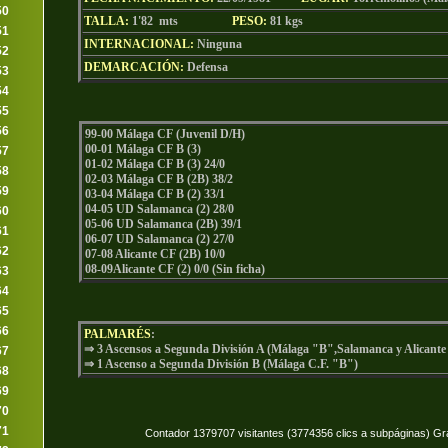
50
TALLA:
1'82 mts
PESO:
81
kgs
51
INTERNACIONAL:
Ninguna
52
DEMARCACIÓN:
Defensa
53
54
55
56
99-00 Málaga CF (Juvenil D/H)
00-01 Málaga CF B (3)
57
01-02 Málaga CF B (3) 24/0
58
02-03 Málaga CF B (2B) 38/2
59
03-04 Málaga CF B (2) 33/1
04-05 UD Salamanca (2) 28/0
60
05-06 UD Salamanca (2B) 39/1
61
06-07 UD Salamanca (2) 27/0
62
07-08 Alicante CF (2B) 10/0
08-09Alicante CF (2) 0/0 (Sin ficha)
63
64
65
66
PALMARÉS
:
⇒ 3 Ascensos a Segunda División A (Málaga "B",Salamanca y Alicante 
67
⇒ 1 Ascenso a Segunda División B (Málaga C.F. "B")
68
69
70
71
Contador 1379707 visitantes (3774356 clics a subpáginas) Gr