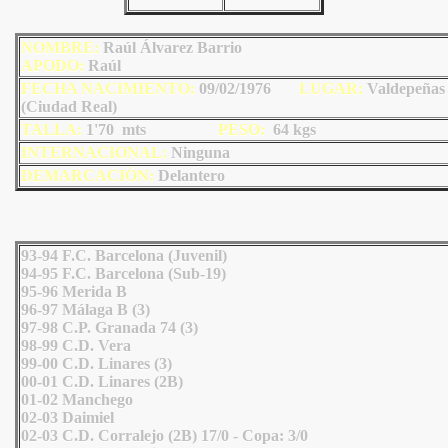
NOMBRE:
Raúl Álvarez Barrio
AP
ODO
:
Raúl
FECHA NACIMIENTO:
09/02/1976
LUGAR:
Valdepeñas
(Ciudad Real)
TALLA:
1'70 mts
PESO:
64
kgs
INTERNACIONAL:
Ninguna
DEMARCACIÓN:
Delantero
93-94 F.C. Barcelona (Juvenil)
94-95 F.C. Barcelona (Sub-19)
95-96 Merida B
96-97 Málaga B (3)
97-98 C.P. Granada 74 (3)
98-99 C.D. Vera
99-00 C.D. Linares (3)
00-01 C.D. Linares (2B)
01-02 Manchego
02-03 Daimiel
02-03 C.D. Corralejo (2B) 17/0 - Copa: 3/0