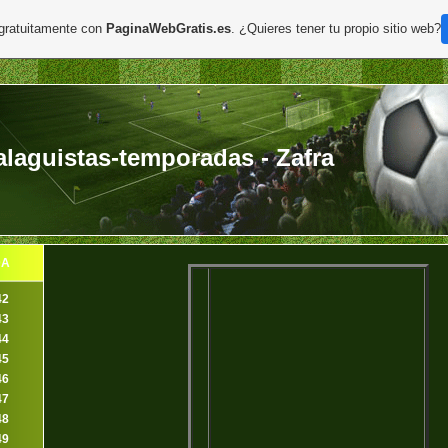
 gratuitamente con
PaginaWebGratis.es
. ¿Quieres tener tu propio sitio web?
aguistas-temporadas - Zafra
DA
42
43
44
45
46
47
48
49