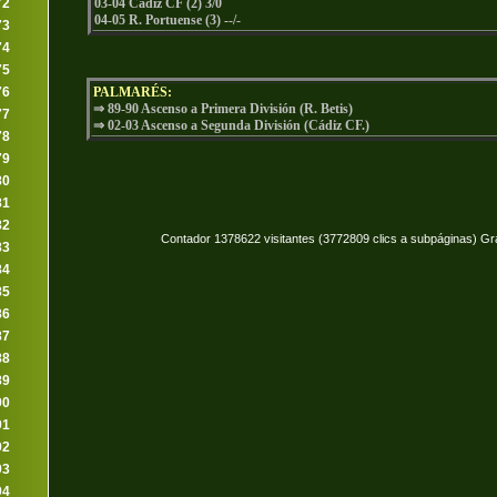
72
03-04 Cádiz CF (2) 3/0
04-05 R. Portuense (3) --/-
73
74
75
76
PALMARÉS:
⇒ 89-90 Ascenso a Primera División (R. Betis)
77
⇒ 02-03 Ascenso a Segunda División (Cádiz CF.)
78
79
80
81
82
Contador 1378622 visitantes (3772809 clics a subpáginas) Gr
83
84
85
86
87
88
89
90
91
92
93
94