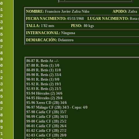
50
51
NOMBRE:
Francisco Javier Zafra Niño
AP
ODO
:
Zafra
52
FECHA NACIMIENTO:
05/11/1968
LU
GAR NACIMIENTO:
Rota 
53
TALLA:
1'82 mts
PESO:
80
kgs
54
INTERNACIONAL:
Ninguna
55
DEMARCACIÓN:
Delantero
56
57
58
59
86-87 R. Betis At --/-
60
87-88 R. Betis (1) 3/0
88-89 R. Betis (1) 11/0
61
89-90 R. Betis (2) 33/4
62
90-91 R. Betis (1) 9/0
63
91-92 R. Betis (2) 19/1
92-93 R. Betis (2) 21/5
64
93-94 Hércules (2) 34/6
65
94-95 Hércules (2) 29/4
66
95-96 Xerez CD (2B) 34/6
96-97 Málaga CF (2B) 34/3 - Copa: 4/0
67
97-98 Cádiz CF (2B) 35/7
68
98-99 Cádiz CF (2B) 34/11
69
99-00 Cádiz CF (2B) 25/2
00-01 Cádiz CF (2B) 26/4
70
01-02 Cádiz CF (2B) 27/2
71
02-03 Cádiz CF (2B) 20/0