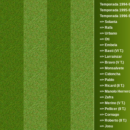
Temporada 1994-
Temporada 1995-
Temporada 1996-
=> Solaeta
=> Rafa
=> Urbano
=> Oti
=> Embela
=> Basti (VI T.)
=> Larrainzar
=> Bravo (V T.)
=> Monsalvete
=> Cidoncha
=> Pablo
=> Ricard (II T.)
=> Manolo Herrer
=> Zafra
=> Merino (V T.)
=> Pellicer (II T.)
=> Cornago
=> Roberto (II T.)
=> Josu