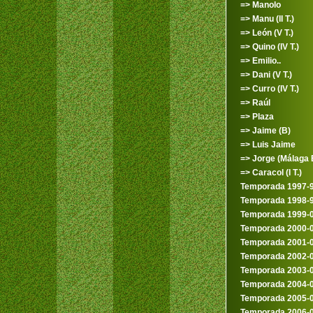
=> Manolo
=> Manu (II T.)
=> León (V T.)
=> Quino (IV T.)
=> Emilio..
=> Dani (V T.)
=> Curro (IV T.)
=> Raúl
=> Plaza
=> Jaime (B)
=> Luis Jaime
=> Jorge (Málaga 
=> Caracol (I T.)
Temporada 1997-
Temporada 1998-
Temporada 1999-
Temporada 2000-
Temporada 2001-
Temporada 2002-
Temporada 2003-
Temporada 2004-
Temporada 2005-
Temporada 2006-