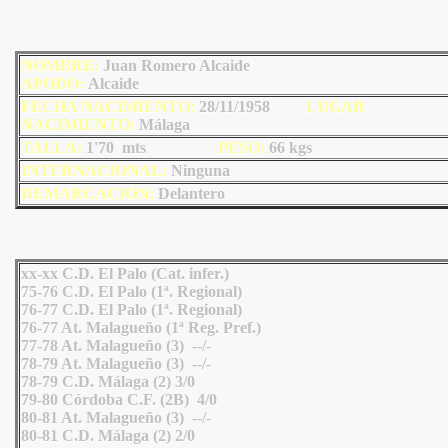
NOMBRE:
Juan Romero Alcaide
AP
ODO
:
Alcaide
FECHA NACIMIENTO:
28/11/1958
LU
GAR
NACIMIENTO:
Málaga
TALLA:
1'70 mts
PESO:
66
kgs
INTERNACIONAL:
Ninguna
DEMARCACIÓN:
Delantero
xx-xx C.D. El Palo (Cat. infer.)
75-76 C.D. El Palo (1ª. Regional)
76-77 C.D. El Palo (1ª. Regional)
76-77 At. Malagueño (1ª Reg. Pref.)
77-78 At. Malagueño (3) --/-
78-79 At. Malagueño (3) --/-
78-79 C.D. Málaga (2) 3/0
79-80 Córdoba C.F. (2B) 4/0
80-81 At. Malagueño (3) --/-
80-81 C.D. Málaga (2) 2/0