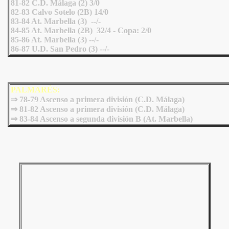
81-82 C.D. Málaga (2) 3/0
82-83 Calvo Sotelo (2B) 14/0
83-84 At. Marbella (3) --/-
84-85 At. Marbella (2B) 32/4 - Copa: 2/0
85-86 At. Marbella (3) --/-
86-87 U.D. San Pedro (3) --/-
PALMARÉS:
⇒ 78-79 Ascenso a primera división (C.D. Málaga)
⇒ 81-82 Ascenso a primera división (C.D. Málaga)
⇒
83-84 Ascenso a segunda división B (At. Marbella)