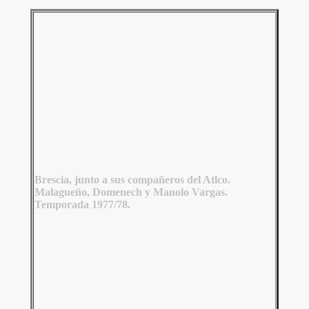
Brescia, junto a sus compañeros del Atlco.
Malagueño, Domenech y Manolo Vargas.
Temporada 1977/78.