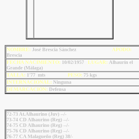
NOMBRE:
José Brescia Sánchez
AP
ODO
:
Brescia
FECHA NACIMIENTO:
10/02/1957
LU
GAR:
Alhaurín el
Grande (Málaga)
TALLA:
1'77 mts
PESO:
75
kgs
INTERNACIONAL:
Ninguna
DEMARCACIÓN:
Defensa
72-73 At.Alhaurino (Juv) --/-
73-74 CD Alhaurino (Reg) --/-
74-75 CD Alhaurino (Reg) --/-
75-76 CD Alhaurino (Reg) --/-
76-77 CA Malagueño (Reg) 38/-