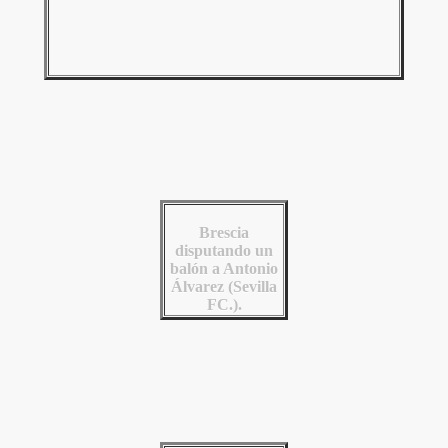
Brescia
disputando un
balón a Antonio
Álvarez (Sevilla
FC.).