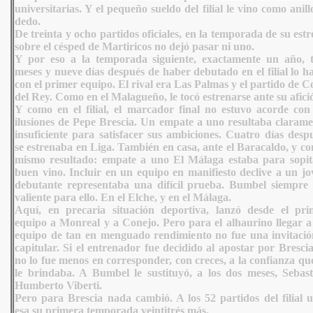
universitarias. Y el pequeño sueldo del filial le vino como anill
dedo.
De treinta y ocho partidos oficiales, en la temporada de su est
sobre el césped de Martiricos no dejó pasar ni uno.
Y por eso a la temporada siguiente, exactamente un año, t
meses y nueve días después de haber debutado en el filial lo h
con el primer equipo. El rival era Las Palmas y el partido de 
del Rey. Como en el Malagueño, le tocó estrenarse ante su afici
Y como en el filial, el marcador final no estuvo acorde con 
ilusiones de Pepe Brescia. Un empate a uno resultaba clarame
insuficiente para satisfacer sus ambiciones. Cuatro días desp
se estrenaba en Liga. También en casa, ante el Baracaldo, y co
mismo resultado: empate a uno El Málaga estaba para sopit
buen vino. Incluir en un equipo en manifiesto declive a un jo
debutante representaba una difícil prueba. Bumbel siempre 
valiente para ello. En el Elche, y en el Málaga.
Aquí, en precaria situación deportiva, lanzó desde el pri
equipo a Monreal y a Conejo. Pero para el alhaurino llegar a
equipo de tan en menguado rendimiento no fue una invitació
capitular. Si el entrenador fue decidido al apostar por Brescia
no lo fue menos en corresponder, con creces, a la confianza qu
le brindaba. A Bumbel le sustituyó, a los dos meses, Sebast
Humberto Viberti.
Pero para Brescia nada cambió. A los 52 partidos del filial u
esa su primera temporada veintitrés más.