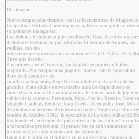
El calvario
Nueve temporadas después -con las licenciaturas de Magisterio
Geografía e Historia Contemporánea, Brescia no pudo acrecen
su palmarés malaguista.
Las lesiones terminaron por crucificarle. Unas tras otra una ser
de lesiones terminaron por retirarle. El tendón de Aquiles, las
rodillas, con dos
intervenciones quirúrgicas en cuatro meses (22-11-85 a 21-3-86)
Tuvo que desistir.
Sus números en el 'ranking' malaguista se pudieron haber
mejorado. Por temporadas jugadas- nueve- sólo le superaban
doce profesionales y en
cuanto a actuaciones, Pepe Brescia estaba en el cuadro de los
grandes. A sus títulos universitarios unía los deportivos y se
convertía en uno de los componentes del mejor once de jugador
salidos de la cantera: Fernando, Popo, Nacho, Brescia, Monrea
Migueli, Canillas, Benítez; Juan Carlos, Bernardi y Jose. Más 
doscientos encuentros oficiales en su haber. Superó la rotura de
tendón de Aquiles (1982), la operación de las dos rodillas (1985)
finalmente el 'síndrome del polo inferior de las rotulas' le cond
a la invalidez profesional. Si penoso fue su enfrentamiento al
bisturí, no lo resultó menos ante los tribunales.
Igual que triunfó en el fútbol y en la universidad, también lo