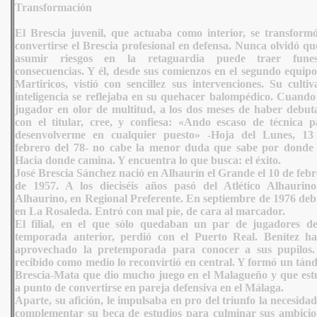
Transformación
El Brescia juvenil, que actuaba como interior, se transformó
convertirse el Brescia profesional en defensa.
Nunca olvidó que
asumir riesgos en la retaguardia puede traer funes
consecuencias. Y él, desde sus comienzos en el segundo equipo
Martiricos, vistió con sencillez sus intervenciones. Su culti
inteligencia se reflejaba en su quehacer balompédico. Cuando
jugador en olor de multitud, a los dos meses de haber debut
con el titular, cree, y confiesa: «Ando escaso de técnica p
desenvolverme en cualquier puesto» -Hoja del Lunes, 13
febrero del 78- no cabe la menor duda que sabe por donde 
Hacia donde camina. Y encuentra lo que busca: el éxito.
José Brescia Sánchez nació en Alhaurín el Grande el 10 de feb
de 1957. A los dieciséis años pasó del Atlético Alhaurino
Alhaurino, en Regional Preferente. En septiembre de 1976 deb
en La Rosaleda. Entró con mal pie, de cara al marcador.
El filial, en el que sólo quedaban un par de jugadores de
temporada anterior, perdió con el Puerto Real. Benítez ha
aprovechado la pretemporada para conocer a sus pupilos.
recibido como medio lo reconvirtió en central. Y formó un tán
Brescia-Mata que dio mucho juego en el Malagueño y que est
a punto de convertirse en pareja defensiva en el Málaga.
Aparte, su afición, le impulsaba en pro del triunfo la necesida
complementar su beca de estudios para culminar sus ambicio