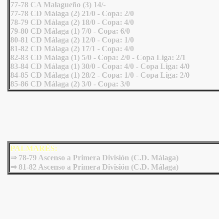
77-78 CA Malagueño (3) 14/-
77-78 CD Málaga (2) 21/0 - Copa: 2/0
78-79 CD Málaga (2) 18/0 - Copa: 4/0
79-80 CD Málaga (1) 7/0 - Copa: 6/0
80-81 CD Málaga (2) 12/0 - Copa: 1/0
81-82 CD Málaga (2) 17/1 - Copa: 4/0
82-83 CD Málaga (1) 5/0 - Copa: 2/0 - Copa Liga: 2/1
83-84 CD Málaga (1) 30/0 - Copa: 4/0 - Copa Liga: 4/0
84-85 CD Málaga (1) 28/2 - Copa: 1/0 - Copa Liga: 2/0
85-86 CD Málaga (2) 3/0 - Copa: 3/0
PALMARÉS:
⇒
78-79 Ascenso a Primera División (C.D. Málaga)
⇒
81-82 Ascenso a Primera División (C.D. Málaga)