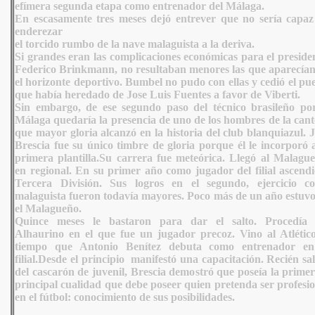
efímera segunda etapa como entrenador del Málaga.
En escasamente tres meses dejó entrever que no sería capaz
enderezar
el torcido rumbo de la nave malaguista a la deriva.
Si grandes eran las complicaciones económicas para el preside
Federico Brinkmann, no resultaban menores las que aparecían
el horizonte deportivo. Bumbel no pudo con ellas y cedió el pu
que había heredado de Jose Luis Fuentes a favor de Viberti.
Sin embargo, de ese segundo paso del técnico brasileño por
Málaga quedaría la presencia de uno de los hombres de la cant
que mayor gloria alcanzó en la historia del club blanquiazul. 
Brescia fue su único timbre de gloria porque él le incorporó 
primera plantilla.Su carrera fue meteórica. Llegó al Malague
en regional. En su primer año como jugador del filial ascendi
Tercera División. Sus logros en el segundo, ejercicio c
malaguista fueron todavía mayores. Poco más de un año estuvo
el Malagueño.
Quince meses le bastaron para dar el salto. Procedía 
Alhaurino en el que fue un jugador precoz. Vino al Atlético
tiempo que Antonio Benítez debuta como entrenador en
filial.Desde el principio manifestó una capacitación. Recién sa
del cascarón de juvenil, Brescia demostró que poseía la prime
principal cualidad que debe poseer quien pretenda ser profesi
en el fútbol: conocimiento de sus posibilidades.