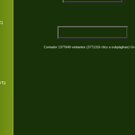
.)
Contador 1377649 visitantes (3771316 clics a subpáginas) Gr
 T.)