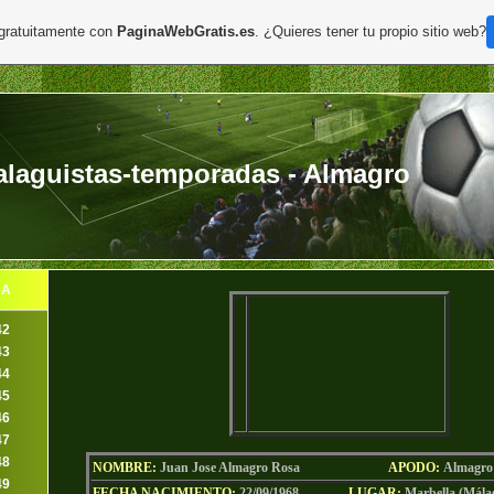
 gratuitamente con
PaginaWebGratis.es
. ¿Quieres tener tu propio sitio web?
laguistas-temporadas - Almagro
DA
42
43
44
45
46
47
48
NOMBRE:
Juan Jose Almagro Rosa
AP
ODO
:
Almagro
49
FECHA NACIMIENTO:
22/09/1968
LU
GAR:
Marbella
(Mála