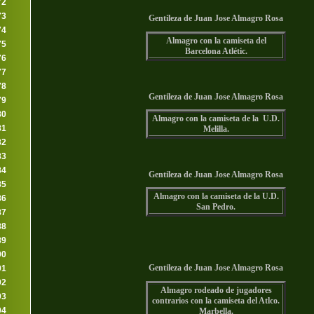
72
73
Gentileza de Juan Jose Almagro Rosa
74
Almagro con la camiseta del
75
Barcelona Atlétic.
76
77
78
Gentileza de Juan Jose Almagro Rosa
79
80
Almagro con la camiseta de la U.D.
81
Melilla.
82
83
84
Gentileza de Juan Jose Almagro Rosa
85
Almagro con la camiseta de la U.D.
86
San Pedro.
87
88
89
90
91
Gentileza de Juan Jose Almagro Rosa
92
Almagro rodeado de jugadores
93
contrarios con la camiseta del Atlco.
94
Marbella.