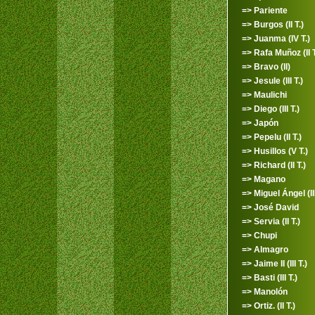
=> Pariente
=> Burgos (II T.)
=> Juanma (IV T.)
=> Rafa Muñoz (II T
=> Bravo (II)
=> Jesule (III T.)
=> Maulichi
=> Diego (III T.)
=> Japón
=> Pepelu (II T.)
=> Husillos (V T.)
=> Richard (II T.)
=> Magano
=> Miguel Ángel (III
=> José David
=> Servia (II T.)
=> Chupi
=> Almagro
=> Jaime II (III T.)
=> Basti (III T.)
=> Manolón
=> Ortiz. (II T.)