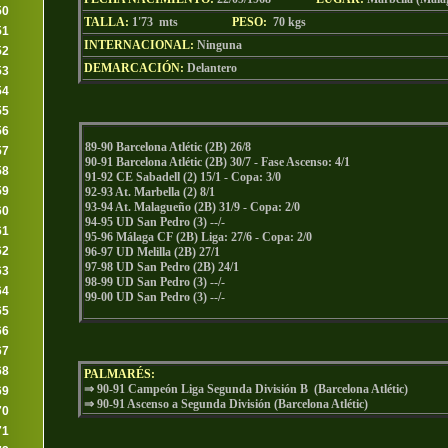
50
TALLA:
1'73 mts
PESO:
70
kgs
51
INTERNACIONAL:
Ninguna
52
DEMARCACIÓN:
Delantero
53
54
55
56
89-90 Barcelona Atlétic (2B) 26/8
57
90-91 Barcelona Atlétic (2B) 30/7 - Fase Ascenso: 4/1
58
91-92 CE Sabadell (2) 15/1 - Copa: 3/0
59
92-93 At. Marbella (2) 8/1
93-94 At. Malagueño (2B) 31/9 - Copa: 2/0
60
94-95 UD San Pedro (3) --/-
61
95-96 Málaga CF (2B) Liga: 27/6 - Copa: 2/0
62
96-97 UD Melilla (2B) 27/1
97-98 UD San Pedro (2B) 24/1
63
98-99 UD San Pedro (3) --/-
64
99-00 UD San Pedro (3) --/-
65
66
67
68
PALMARÉS:
⇒ 90-91 Campeón Liga Segunda División B (Barcelona Atlétic)
69
⇒ 90-91 Ascenso a Segunda División (Barcelona
Atlétic
)
70
71