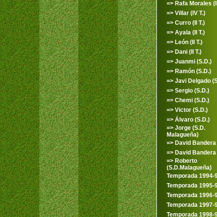
=> Rafa Morales (II
=> Villar (IV T.)
=> Curro (II T.)
=> Ayala (II T.)
=> León (II T.)
=> Dani (II T.)
=> Juanmi (S.D.)
=> Ramón (S.D.)
=> Javi Delgado (S
=> Sergio (S.D.)
=> Chemi (S.D.)
=> Victor (S.D.)
=> Álvaro (S.D.)
=> Jorge (S.D.
Malagueña)
=> David Bandera
=> David Bandera 
=> Roberto
(S.D.Malagueña)
Temporada 1994-
Temporada 1995-
Temporada 1996-
Temporada 1997-
Temporada 1998-