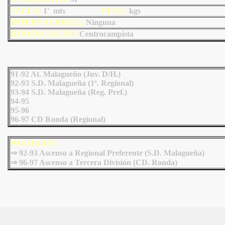
TALLA:
1' mts
PESO:
kgs
INTERNACIONAL:
Ninguna
DEMARCACIÓN:
Centrocampista
91-92 At. Malagueño (Juv. D/H.)
92-93 S.D. Malagueña (1ª. Regional)
93-94 S.D. Malagueña (Reg. Pref.)
94-95
95-96
96-97 CD Ronda (Regional)
PALMARÉS:
⇒ 92-93 Ascenso a Regional Preferente (S.D. Malagueña)
⇒ 96-97 Ascenso a Tercera División (CD. Ronda)