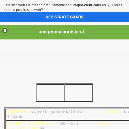
Este sitio web fue creado gratuitamente con
PaginaWebGratis.es
. ¿Quieres
tener tu propio sitio web?
REGÍSTRATE GRATIS
amigosmalaguistas-temporadas
NOMBRE:
Javier Delgado de la Chica
AP
ODO
:
Jav
Delgado
FECHA NACIMIENTO:
08/09/1973
LU
GAR
NACIMIENTO:
M