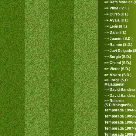
=> Rafa Morales (II
=> Villar (IV T.)
=> Curro (II T.)
=> Ayala (II T.)
=> León (II T.)
=> Dani (II T.)
=> Juanmi (S.D.)
=> Ramón (S.D.)
=> Javi Delgado (S
=> Sergio (S.D.)
=> Chemi (S.D.)
=> Victor (S.D.)
=> Álvaro (S.D.)
=> Jorge (S.D.
Malagueña)
=> David Bandera
=> David Bandera 
=> Roberto
(S.D.Malagueña)
Temporada 1994-
Temporada 1995-
Temporada 1996-
Temporada 1997-
Temporada 1998-