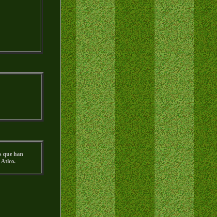
es que han
 Atlco.