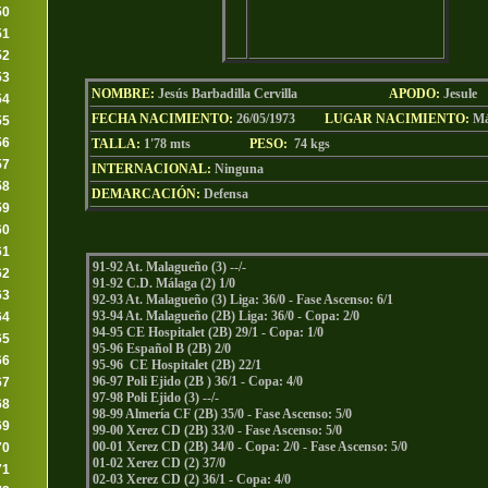
50
51
52
53
NOMBRE:
Jesús Barbadilla Cervilla
AP
ODO
:
Jesule
54
FECHA NACIMIENTO:
26/05/1973
LU
GAR NACIMIENTO:
Má
55
56
TALLA:
1'78 mts
PESO:
74
kgs
57
INTERNACIONAL:
Ninguna
58
DEMARCACIÓN:
Defensa
59
60
61
91-92 At. Malagueño (3) --/-
62
91-92 C.D. Málaga (2) 1/0
63
92-93 At. Malagueño (3) Liga: 36/0 - Fase Ascenso: 6/1
93-94 At. Malagueño (2B) Liga: 36/0 - Copa: 2/0
64
94-95 CE Hospitalet (2B) 29/1 - Copa: 1/0
65
95-96 Español B (2B) 2/0
66
95-96 CE Hospitalet (2B) 22/1
96-97 Poli Ejido (2B ) 36/1 - Copa: 4/0
67
97-98 Poli Ejido (3) --/-
68
98-99 Almería CF (2B) 35/0 - Fase Ascenso: 5/0
69
99-00 Xerez CD (2B) 33/0 - Fase Ascenso: 5/0
00-01 Xerez CD (2B) 34/0 - Copa: 2/0 - Fase Ascenso: 5/0
70
01-02 Xerez CD (2) 37/0
71
02-03 Xerez CD (2) 36/1 - Copa: 4/0