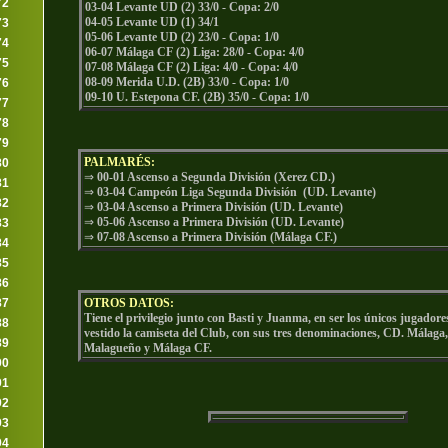
72
03-04 Levante UD (2) 33/0 - Copa: 2/0
04-05 Levante UD (1) 34/1
73
05-06 Levante UD (2) 23/0 - Copa: 1/0
74
06-07 Málaga CF (2) Liga: 28/0 - Copa: 4/0
75
07-08 Málaga CF (2) Liga: 4/0 - Copa: 4/0
08-09 Merida U.D. (2B) 33/0 - Copa: 1/0
76
09-10 U. Estepona CF. (2B) 35/0 - Copa: 1/0
77
78
79
PALMARÉS:
80
⇒
00-01 Ascenso a Segunda División (Xerez CD.)
81
⇒
03-04 Campeón Liga Segunda División (UD. Levante)
82
⇒
03-04 Ascenso a Primera División (UD. Levante)
⇒
05-06 Ascenso a Primera División (UD. Levante)
83
⇒
07-08 Ascenso a Primera División (Málaga CF.)
84
85
86
OTROS DATOS:
87
Tiene el privilegio junto con Basti y Juanma, en ser los únicos jugador
88
vestido la camiseta del Club, con sus tres denominaciones, CD. Málaga,
89
Malagueño y Málaga CF.
90
91
92
93
94