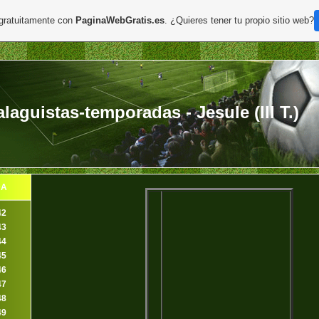
 gratuitamente con
PaginaWebGratis.es
. ¿Quieres tener tu propio sitio web?
aguistas-temporadas - Jesule (III T.)
DA
42
43
44
45
46
47
48
49