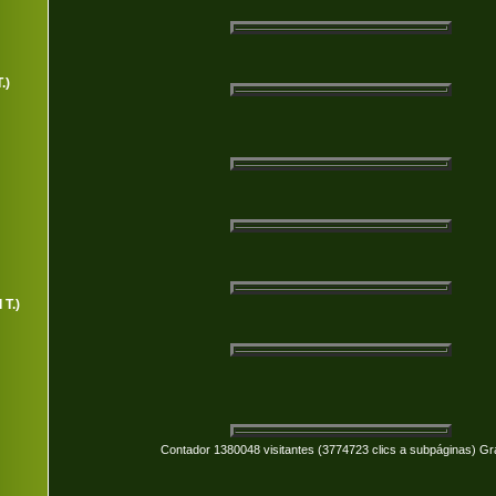
.)
 T.)
Contador 1380048 visitantes (3774723 clics a subpáginas) Gr