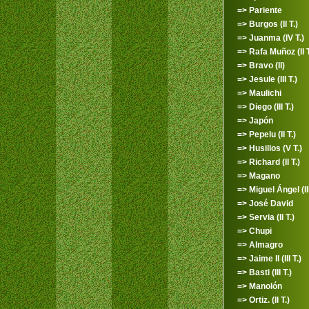
=> Pariente
=> Burgos (II T.)
=> Juanma (IV T.)
=> Rafa Muñoz (II T
=> Bravo (II)
=> Jesule (III T.)
=> Maulichi
=> Diego (III T.)
=> Japón
=> Pepelu (II T.)
=> Husillos (V T.)
=> Richard (II T.)
=> Magano
=> Miguel Ángel (III
=> José David
=> Servia (II T.)
=> Chupi
=> Almagro
=> Jaime II (III T.)
=> Basti (III T.)
=> Manolón
=> Ortiz. (II T.)