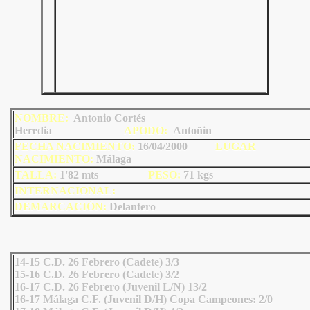
NOMBRE:
Antonio Cortés
Heredia
AP
ODO
:
Antoñin
FECHA NACIMIENTO:
16/04/2000
LU
GAR
NACIMIENTO:
Málaga
TALLA:
1'82 mts
PESO:
71
kgs
INTERNACIONAL:
DEMARCACIÓN:
Delantero
14-15 C.D. 26 Febrero (Cadete) 3/3
15-16 C.D. 26 Febrero (Cadete) 3/2
16-17 C.D. 26 Febrero (Juvenil L/N) 13/2
16-17 Málaga C.F. (Juvenil D/H) Copa Campeones: 2/0