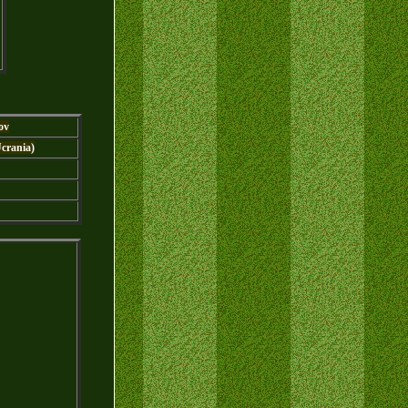
ov
crania)