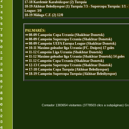
72
17-18 Kardemir Karabükspor (2) Turquia
18-19 Akhisar Belediyespor (1) Turquia 7/3 - Supercopa Turquia: 1/1 
73
League: 3/0
74
18-19 Málaga C.F. (2) 12/0
75
76
77
PALMARÉS:
⇒ 08-09 Campeón Copa Ucrania (Shakhtar Donetsk)
78
⇒
08-09 Campeón Supercopa Ucrania (Shakhtar Donetsk)
79
⇒
08-09 Campeón UEFA Europa League (Shakhtar Donetsk)
80
⇒
10-11 Maximo goleador liga Ucrania (FC. Dnipro) 17 goles
⇒
11-12 Campeón Liga Ucrania (Shakhtar Donetsk)
81
⇒
11-12 Maximo goleador liga Ucrania (Shakhtar Donetsk) 14 goles
82
⇒
11-12 Campeón Copa Ucrania (Shakhtar Donetsk)
83
⇒
12-13 Campeón Supercopa Ucrania (Shakhtar Donetsk)
⇒
17-18 Campeón Copa Turquia (Akhisar Belediyespor)
84
⇒
18-19 Campeón Supercopa Turquia (Akhisar Belediyespor)
85
86
87
88
89
90
Contador 1383654 visitantes (3778503 clics a subpáginas) Gr
91
92
93
94