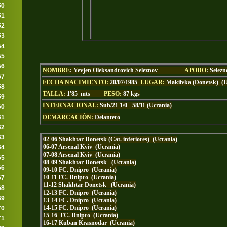
50
51
52
53
54
55
56
NOMBRE
: Yevjen Oleksandrovich Seleznov
APODO
:
Selezn
57
FECHA NACIMIENTO:
20/07/1985
LUGAR:
Makiivka (Donetsk)
(U
58
TALLA:
1'85 mts
PESO:
87 kgs
59
INTERNACIONAL:
Sub/21 1/0 - 58/11 (Ucrania)
60
DEMARCACIÓN:
Delantero
61
62
63
02-06 Shakhtar Donetsk (Cat. inferiores) (Ucrania)
06-07 Arsenal Kyiv (Ucrania)
64
07-08 Arsenal Kyiv (Ucrania)
65
08-09 Shakhtar Donetsk (Ucrania)
66
09-10 FC. Dnipro (Ucrania)
10-11 FC. Dnipro (Ucrania)
67
11-12 Shakhtar Donetsk (Ucrania)
68
12-13 FC. Dnipro (Ucrania)
69
13-14 FC. Dnipro (Ucrania)
14-15 FC. Dnipro (Ucrania)
70
15-16 FC. Dnipro (Ucrania)
71
16-17 Kuban Krasnodar (Ucrania)