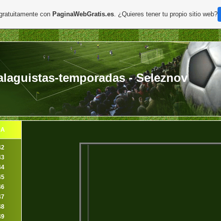
 gratuitamente con
PaginaWebGratis.es
. ¿Quieres tener tu propio sitio web?
laguistas-temporadas - Seleznov
DA
42
43
44
45
46
47
48
49