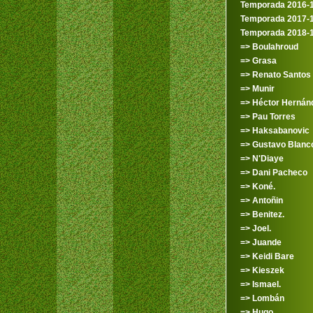
Temporada 2016-
Temporada 2017-
Temporada 2018-
=> Boulahroud
=> Grasa
=> Renato Santos
=> Munir
=> Héctor Hernán
=> Pau Torres
=> Haksabanovic
=> Gustavo Blanc
=> N'Diaye
=> Dani Pacheco
=> Koné.
=> Antoñin
=> Benitez.
=> Joel.
=> Juande
=> Keidi Bare
=> Kieszek
=> Ismael.
=> Lombán
=> Hugo