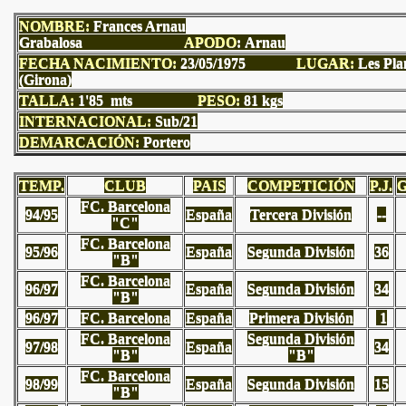
NOMBRE:
Frances Arnau
Grabalosa
APODO
: Arnau
FECHA NACIMIENTO:
23/05/1975
LUGAR
:
Les Pla
(Girona)
TALLA:
1'85 mts
PESO
:
81 kgs
INTERNACIONAL
:
Sub/21
DEMARCACIÓN:
Portero
TEMP.
CLUB
PAIS
COMPETICIÓN
P.J.
FC. Barcelona
94/95
España
Tercera División
--
"C"
FC. Barcelona
95/96
España
Segunda División
36
"B"
FC. Barcelona
96/97
España
Segunda División
34
"B"
96/97
FC. Barcelona
España
Primera División
1
FC. Barcelona
Segunda División
97/98
España
34
"B"
"B"
FC. Barcelona
98/99
España
Segunda División
15
"B"