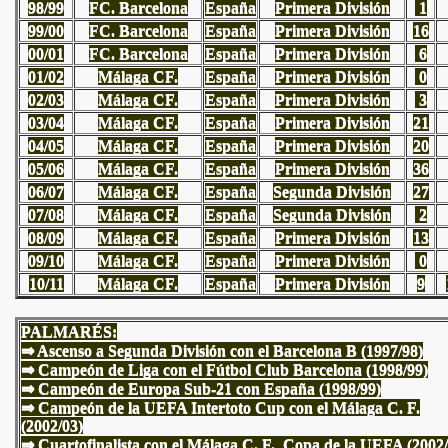
98/99
FC. Barcelona
España
Primera División
1
99/00
FC. Barcelona
España
Primera División
16
00/01
FC. Barcelona
España
Primera División
6
01/02
Málaga CF.
España
Primera División
0
02/03
Málaga CF.
España
Primera División
3
03/04
Málaga CF.
España
Primera División
21
04/05
Málaga CF.
España
Primera División
20
05/06
Málaga CF.
España
Primera División
36
06/07
Málaga CF.
España
Segunda División
27
07/08
Málaga CF.
España
Segunda División
2
08/09
Málaga CF.
España
Primera División
13
09/10
Málaga CF.
España
Primera División
0
10/11
Málaga CF.
España
Primera División
9
PALMARÉS:
⇒ Ascenso a Segunda División con el Barcelona B (1997/98)
⇒ Campeón de Liga con el Fútbol Club Barcelona (1998/99)
⇒ Campeón de Europa Sub-21 con España (1998/99)
⇒ Campeón de la UEFA Intertoto Cup con el Málaga C. F.
(2002/03)
⇒ Cuartofinalista con el Málaga C. F. Copa de la UEFA (2002/