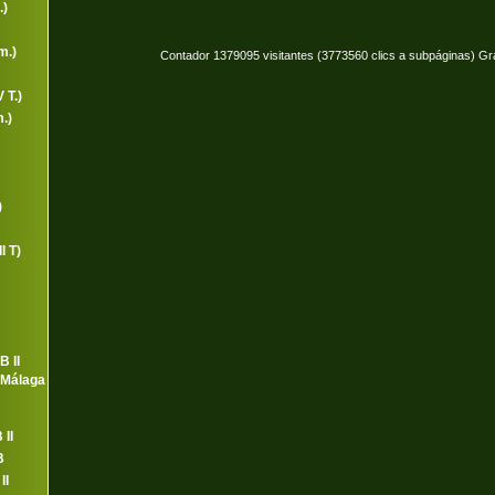
.)
m.)
Contador 1379095 visitantes (3773560 clics a subpáginas) Gr
 T.)
.)
)
I T)
B II
 Málaga
II
B
II