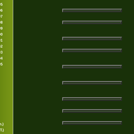
95
96
97
98
99
00
01
02
03
04
05
.)
T.)