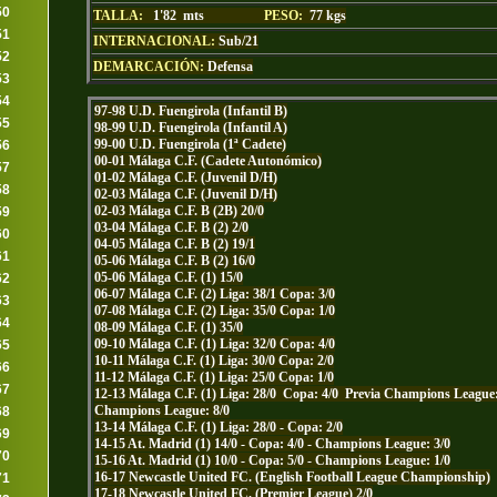
50
TALLA:
1'82 mts
PESO:
77 kgs
51
INTERNACIONAL:
Sub/21
52
DEMARCACIÓN:
Defensa
53
54
97-98 U.D. Fuengirola (Infantil B)
55
98-99 U.D. Fuengirola (Infantil A)
99-00 U.D. Fuengirola (1ª Cadete)
56
00-01 Málaga C.F. (Cadete Autonómico)
57
01-02 Málaga C.F. (Juvenil D/H)
58
02-03 Málaga C.F. (Juvenil D/H)
02-03 Málaga C.F. B (2B) 20/0
59
03-04 Málaga C.F. B (2) 2/0
60
04-05 Málaga C.F. B (2) 19/1
61
05-06 Málaga C.F. B (2) 16/0
05-06 Málaga C.F. (1) 15/0
62
06-07 Málaga C.F. (2) Liga: 38/1 Copa: 3/0
63
07-08 Málaga C.F. (2) Liga: 35/0 Copa: 1/0
64
08-09 Málaga C.F. (1) 35/0
09-10 Málaga C.F. (1) Liga: 32/0 Copa: 4/0
65
10-11 Málaga C.F. (1) Liga: 30/0 Copa: 2/0
66
11-12 Málaga C.F. (1) Liga: 25/0 Copa: 1/0
67
12-13 Málaga C.F. (1) Liga: 28/0 Copa: 4/0 Previa Champions League
Champions League: 8/0
68
13-14 Málaga C.F. (1) Liga: 28/0 - Copa: 2/0
69
14-15 At. Madrid (1) 14/0 - Copa: 4/0 - Champions League: 3/0
70
15-16 At. Madrid (1) 10/0 - Copa: 5/0 - Champions League: 1/0
16-17 Newcastle United FC. (English Football League Championship)
71
17-18 Newcastle United FC. (Premier League) 2/0