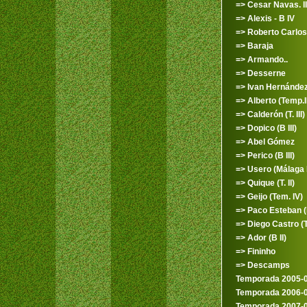
=> Cesar Navas. II
=> Alexis - B IV
=> Roberto Carlos
=> Baraja
=> Armando..
=> Desserne
=> Ivan Hernández 
=> Alberto (Temp.II
=> Calderón (T. III)
=> Dopico (B III)
=> Abel Gómez
=> Perico (B III)
=> Usero (Málaga 
=> Quique (T. II)
=> Geijo (Tem. IV)
=> Paco Esteban (B
=> Diego Castro (T. 
=> Ador (B II)
=> Fininho
=> Descamps
Temporada 2005-
Temporada 2006-
Temporada 2007-