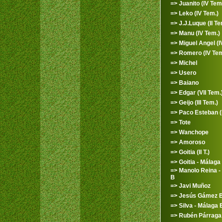
=> Juanito (IV Tem
=> Leko (IV Tem.)
=> J.J.Luque (II Te
=> Manu (IV Tem.)
=> Miguel Angel (IV
=> Romero (IV Tem
=> Michel
=> Usero
=> Baiano
=> Edgar (VII Tem.
=> Geijo (III Tem.)
=> Paco Esteban (I
=> Tote
=> Wanchope
=> Amoroso
=> Goitia (II T.)
=> Goitia - Málaga 
=> Manolo Reina -
B
=> Javi Muñoz
=> Jesús Gámez B 
=> Silva - Málaga 
=> Rubén Párraga 