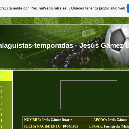
 gratuitamente con
PaginaWebGratis.es
. ¿Quieres tener tu propio sitio web?
laguistas-temporadas - Jesús Gámez B 
DA
42
43
44
45
46
47
NOMBRE:
Jesús Gámez Duarte
APODO
:
Jesús Gámez
48
FECHA NACIMIENTO:
10/04/1985
LUGAR:
Fuengirola (Mál
49