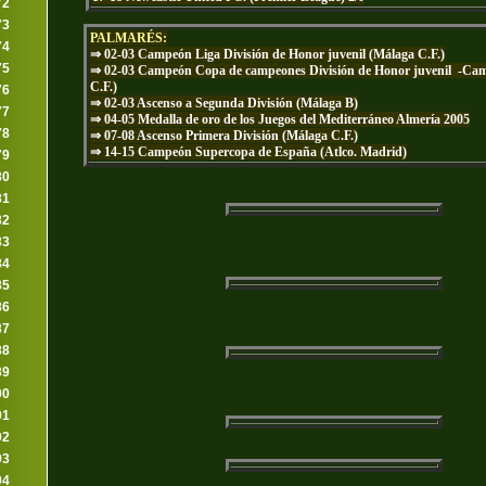
72
73
PALMARÉS:
74
⇒ 02-03 Campeón Liga División de Honor juvenil (Málaga C.F.)
75
⇒ 02-03 Campeón Copa de campeones División de Honor juvenil -Cam
C.F.)
76
⇒ 02-03 Ascenso a Segunda División (Málaga B)
77
⇒ 04-05 Medalla de oro de los Juegos del Mediterráneo Almería 2005
78
⇒ 07-08 Ascenso Primera División (Málaga C.F.)
⇒
14-15 Campeón Supercopa de España (Atlco. Madrid)
79
80
81
82
83
84
85
86
87
88
89
90
91
92
93
94