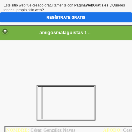
Este sitio web fue creado gratuitamente con
PaginaWebGratis.es
. ¿Quieres
tener tu propio sitio web?
REGÍSTRATE GRATIS
amigosmalaguistas-temporadas
NOMBRE:
César González Navas
AP
ODO
:
Ces