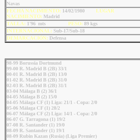
Navas
FECHA NACIMIENTO:
14/02/1980
LUGAR
NACIMIENTO:
Madrid
TALLA:
1'96 mts
PESO:
89
kgs
INTERNACIONAL:
Sub-17/Sub-18
DEMARCACIÓN:
Defensa
98-99 Borussia Dortmund
99-00 R. Madrid B (2B) 33/1
00-01 R. Madrid B (2B) 13/0
01-02 R. Madrid B (2B) 31/0
02-03 R. Madrid B (2B) 31/1
03-04 Málaga B (2) 36/1
04-05 Málaga B (2) 15/0
04-05 Málaga CF (1) Liga: 21/1 - Copa: 2/0
05-06 Málaga CF (1) 28/2
06-07 Málaga CF (2) Liga: 14/1 - Copa: 2/0
06-07 G. Tarragona (1) 19/2
07-08 R. Santander (1) 19/0
08-09 R. Santander (1) 19/1
08-09 Rubin Kazan (Rusia) (Liga Premier)