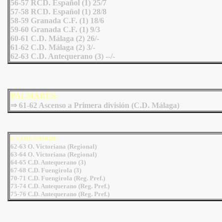
56-57 RCD. Español (1) 25/7
57-58 RCD. Español (1) 28/8
58-59 Granada C.F. (1) 18/6
59-60 Granada C.F. (1) 9/3
60-61 C.D. Málaga (2) 26/-
61-62 C.D. Málaga (2) 3/-
62-63 C.D. Antequerano (3) --/-
PALMARÉS:
⇒ 61-62 Ascenso a Primera división (C.D. Málaga)
ENTRENADOR:
62-63 O. Victoriana (Regional)
63-64 O. Victoriana (Regional)
64-65 C.D. Antequerano (3)
67-68 C.D. Fuengirola (3)
70-71 C.D. Fuengirola (Reg. Pref.)
73-74 C.D. Antequerano (Reg. Pref.)
75-76 C.D. Antequerano (Reg. Pref.)