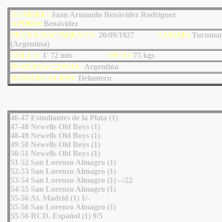
NOMBRE:
Juan Armando Benávidez Rodríguez
AP
ODO
:
Benávidez
FECHA NACIMIENTO:
20/09/1927
LU
GAR:
Tucuma
(Argentina)
TALLA:
1' 72 mts
PESO:
75
kgs
INTERNACIONAL:
Argentina
DEMARCACIÓN:
Delantero
46-47 Estudiantes de la Plata (1)
47-48 Newells Old Boys (1)
48-49 Newells Old Boys (1)
49-50 Newells Old Boys (1)
50-51 Newells Old Boys (1)
51-52 San Lorenzo Almagro (1)
52-53 San Lorenzo Almagro (1)
53-54 San Lorenzo Almagro (1) --/22
54-55 San Lorenzo Almagro (1)
55-56 At. Madrid (1) 1/-
55-56 San Lorenzo Almagro (1)
55-56 RCD. Español (1) 9/5