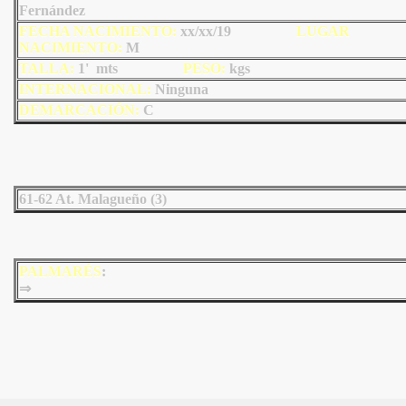
Fernández
FECHA NACIMIENTO:
xx/xx/19
LU
GAR
NACIMIENTO:
M
TALLA:
1' mts
PESO:
kgs
INTERNACIONAL:
Ninguna
DEMARCACIÓN:
C
61-62 At. Malagueño (3)
PALMARÉS
:
⇒