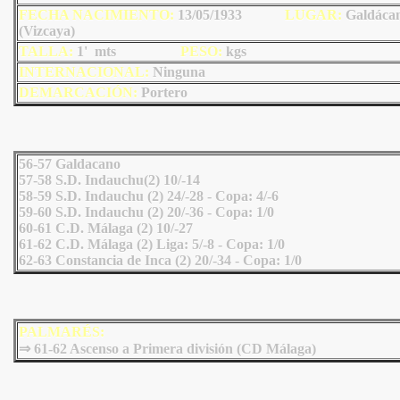
FECHA NACIMIENTO:
13/05/1933
LU
GAR:
Galdáca
(Vizcaya)
TALLA:
1' mts
PESO:
kgs
INTERNACIONAL:
Ninguna
DEMARCACIÓN:
Portero
56-57 Galdacano
57-58 S.D. Indauchu(2) 10/-14
58-59 S.D. Indauchu (2) 24/-28 - Copa: 4/-6
59-60 S.D. Indauchu (2) 20/-36 - Copa: 1/0
60-61 C.D. Málaga (2) 10/-27
61-62 C.D. Málaga (2) Liga: 5/-8 - Copa: 1/0
62-63 Constancia de Inca (2) 20/-34 - Copa: 1/0
PALMARÉS:
⇒ 61-62 Ascenso a Primera división (CD Málaga)