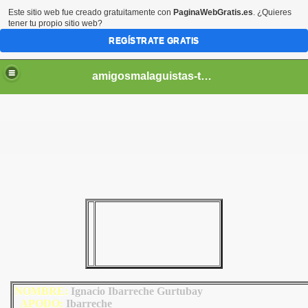
Este sitio web fue creado gratuitamente con
PaginaWebGratis.es
. ¿Quieres
tener tu propio sitio web?
REGÍSTRATE GRATIS
amigosmalaguistas-temporadas
NOMBRE:
Ignacio Ibarreche Gurtubay
AP
ODO
:
Ibarreche