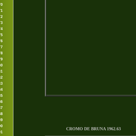
70
71
72
73
74
75
76
77
78
79
80
81
82
83
84
85
86
87
88
89
90
CROMO DE BRUNA 1962.63
91