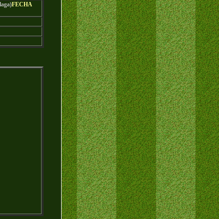
laga)
FECHA