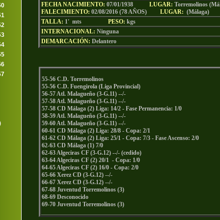
FECHA NACIMIENTO:
07/01/1938
LU
GAR:
Torremolinos (Má
50
FALECIMIENTO:
02/08/2016 (78 AÑOS)
LU
GAR:
(Málaga)
51
TALLA:
1' mts
PESO:
kgs
52
INTERNACIONAL:
Ninguna
53
DEMARCACIÓN:
Delantero
54
55
56
57
55-56 C.D. Torremolinos
55-56 C.D. Fuengirola (Liga Provincial)
56-57 Atl. Malagueño (3-G.11) --/-
57-58 Atl. Malagueño (3-G.11) --/-
57-58 CD Málaga (2) Liga: 14/2 - Fase Permanencia: 1/0
58-59 Atl. Malagueño (3-G.11) --/-
)
59-60 Atl. Malagueño (3-G.11) --/-
60-61 CD Málaga (2) Liga: 28/8 - Copa: 2/1
61-62 CD Málaga (2) Liga: 25/1 - Copa: 7/3 - Fase Ascenso: 2/0
62-63 CD Málaga (1) 7/0
62-63 Algeciras CF (3-G.12) --/- (cedido)
63-64 Algeciras CF (2) 20/1 - Copa: 1/0
64-65 Algeciras CF (2) 16/0 - Copa: 2/0
65-66 Xerez CD (3-G.12) --/-
66-67 Xerez CD (3-G.12) --/-
67-68 Juventud Torremolinos (3)
68-69 Desconocido
69-70 Juventud Torremolinos (3)