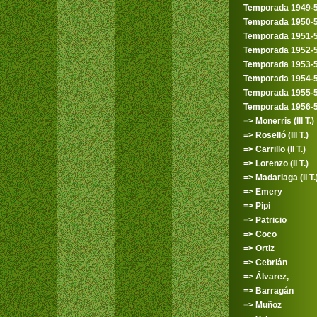
Temporada 1949-
Temporada 1950-
Temporada 1951-
Temporada 1952-
Temporada 1953-
Temporada 1954-
Temporada 1955-
Temporada 1956-
=> Monerris (III T.)
=> Roselló (III T.)
=> Carrillo (II T.)
=> Lorenzo (II T.)
=> Madariaga (II T.
=> Emery
=> Pipi
=> Patricio
=> Coco
=> Ortiz
=> Cebrián
=> Álvarez,
=> Barragán
=> Muñoz