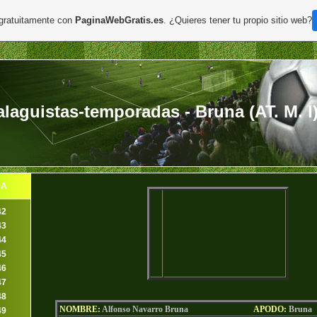
 gratuitamente con
PaginaWebGratis.es
. ¿Quieres tener tu propio sitio web?
aguistas-temporadas - Bruna (AT. M. I
DA
42
43
44
45
46
47
48
NOMBRE:
Alfonso Navarro Bruna
AP
ODO
:
Bruna
49