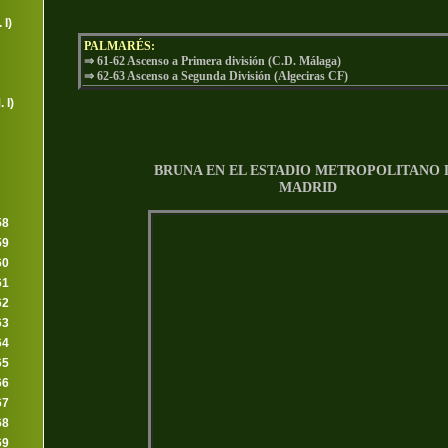
 I)
PALMARÉS:
⇒ 61-62 Ascenso a Primera división (C.D. Málaga)
⇒ 62-63 Ascenso a Segunda División (Algeciras CF)
 I)
BRUNA EN EL ESTADIO METROPOLITANO 
MADRID
58
59
60
61
62
63
64
65
66
67
68
69