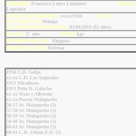
NOMBRE:
Francisco López Lupiañez
AP
ODO
Lupiañez
FECHA NACIMIENTO:
xx/xx/1936
LU
GAR
NACIMIENTO:
Málaga
FECHA FALLECIMIENTO:
02/04/2018 (82 años)
TALLA:
1' mts
PESO:
kgs
INTERNACIONAL:
Ninguna
DEMARCACIÓN:
Defensa
1950 C.D. Goliat
xx-xx C.D. Las Angustias
1952 Miraflores
1953 Peña D. Galacho
xx-xx Mato y Alberola
xx-xx Puerto Malagueño
56-57 At. Malagueño (3)
57-58 At. Malagueño (3)
58-59 At. Malagueño (3)
59-60 At. Malagueño (3)
60-61 At. Malagueño (3)
60-61 C.D. Veleño E.D. (3)