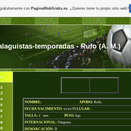
 gratuitamente con
PaginaWebGratis.es
. ¿Quieres tener tu propio sitio web?
aguistas-temporadas - Rufo (A. M.)
DA
42
43
44
NOMBRE:
APODO
:
Rufo
45
FECHA NACIMIENTO:
xx/xx/19
LU
GAR:
46
TALLA:
1' mts
PESO:
kgs
47
INTERNACIONAL:
Ninguna
48
49
DEMARCACIÓN:
D