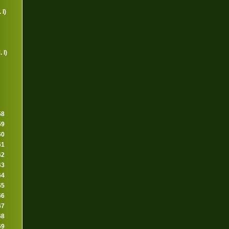
 I)
 I)
58
59
60
61
62
63
64
65
66
67
68
69