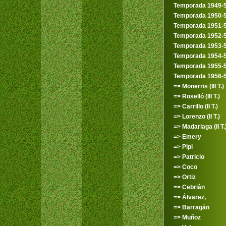
Temporada 1949-
Temporada 1950-
Temporada 1951-
Temporada 1952-
Temporada 1953-
Temporada 1954-
Temporada 1955-
Temporada 1956-
=> Monerris (III T.)
=> Roselló (III T.)
=> Carrillo (II T.)
=> Lorenzo (II T.)
=> Madariaga (II T.
=> Emery
=> Pipi
=> Patricio
=> Coco
=> Ortiz
=> Cebrián
=> Álvarez,
=> Barragán
=> Muñoz