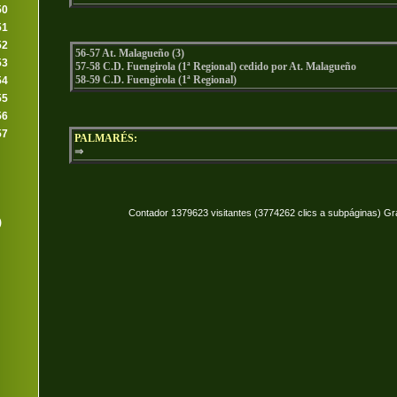
50
51
52
56-57 At. Malagueño (3)
53
57-58 C.D. Fuengirola (1ª Regional) cedido por At. Malagueño
58-59 C.D. Fuengirola (1ª Regional)
54
55
56
57
PALMARÉS:
⇒
Contador 1379623 visitantes (3774262 clics a subpáginas) Gr
)