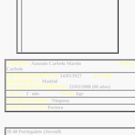
NOMBRE:
Antonio Carbelo Martin
AP
ODO
:
Carbelo
FECHA NACIMIENTO:
14/05/1927
LU
GAR
NACIMIENTO:
Madrid
FECHA FALLECIMIENTO:
23/03/2008 (80 años)
TALLA:
1' mts
PESO:
kgs
INTERNACIONAL:
Ninguna
DEMARCACIÓN:
Portero
39-40 Portugalete (Juvenil)