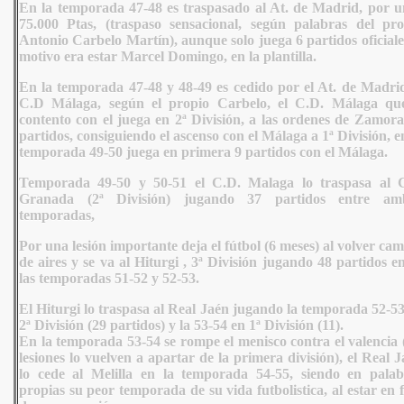
En la temporada 47-48 es traspasado al At. de Madrid, por u
75.000 Ptas, (traspaso sensacional, según palabras del pro
Antonio Carbelo Martín), aunque solo juega 6 partidos oficiale
motivo era estar Marcel Domingo, en la plantilla.
En la temporada 47-48 y 48-49 es cedido por el At. de Madrid
C.D Málaga, según el propio Carbelo, el C.D. Málaga qu
contento con el juega en 2ª División, a las ordenes de Zamora
partidos, consiguiendo el ascenso con el Málaga a 1ª División, e
temporada 49-50 juega en primera 9 partidos con el Málaga.
Temporada 49-50 y 50-51 el C.D. Malaga lo traspasa al 
Granada (2ª División) jugando 37 partidos entre am
temporadas,
Por una lesión importante deja el fútbol (6 meses) al volver ca
de aires y se va al Hiturgi , 3ª División jugando 48 partidos e
las temporadas 51-52 y 52-53.
El Hiturgi lo traspasa al Real Jaén jugando la temporada 52-5
2ª División (29 partidos) y la 53-54 en 1ª División (11).
En la temporada 53-54 se rompe el menisco contra el valencia 
lesiones lo vuelven a apartar de la primera división), el Real 
lo cede al Melilla en la temporada 54-55, siendo en palab
propias su peor temporada de su vida futbolistica, al estar en 