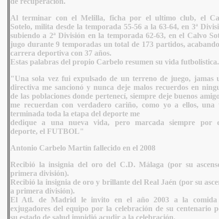
de recuperación.
Al terminar con el Melilla, ficha por el ultimo club, el Ca
Sotelo, milita desde la temporada 55-56 a la 63-64, en 3ª Divis
subiendo a 2ª División en la temporada 62-63, en el Calvo Sot
jugo durante 9 temporadas un total de 173 partidos, acabando
carrera deportiva con 37 años.
Estas palabras del propio Carbelo resumen su vida futbolistica.
"Una sola vez fui expulsado de un terreno de juego, jamas 
directiva me sancionó y nunca deje malos recuerdos en ning
de las poblaciones donde pertenecí, siempre deje buenos amigo
me recuerdan con verdadero cariño, como yo a ellos, una 
terminada toda la etapa del deporte me
dedique a una nueva vida, pero marcada siempre por e
deporte, el FUTBOL"
Antonio Carbelo Martín fallecido en el 2008
Recibió la insignia del oro del C.D. Málaga (por su ascens
primera división).
Recibió la insignia de oro y brillante del Real Jaén (por su asc
a primera división).
El Atl. de Madrid le invito en el año 2003 a la comida
exjugadores del equipo por la celebración de su centenario p
su estado de salud impidió acudir a la celebración.