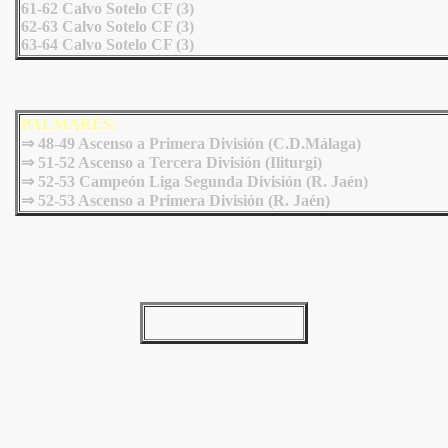
61-62 Calvo Sotelo CF (3)
62-63 Calvo Sotelo CF (3)
63-64 Calvo Sotelo CF (3)
PALMARÉS:
⇒ 48-49 Ascenso a Primera División (C.D.Málaga)
⇒ 51-52 Ascenso a Tercera División (Iliturgi)
⇒ 52-53 Campeón Liga Segunda División (R. Jaén)
⇒ 52-53 Ascenso a Primera División (R. Jaén)