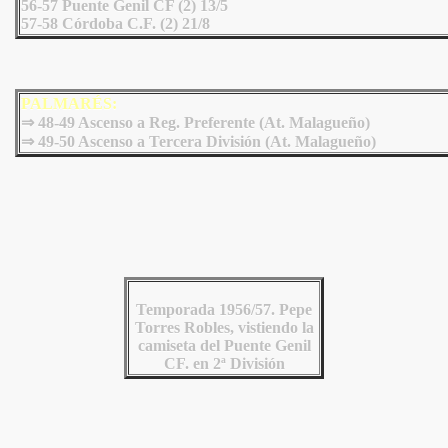
56-57 Puente Genil CF (2) 13/5
57-58 Córdoba C.F. (2) 21/8
PALMARÉS:
⇒ 48-49 Ascenso a Reg. Preferente (At. Malagueño)
⇒ 49-50 Ascenso a Tercera División (At. Malagueño)
Temporada 1956/57. Pepe
Torres Robles, vistiendo la
camiseta del Puente Genil
CF. en 2ª División