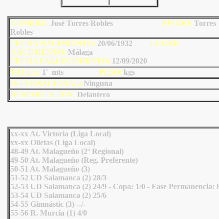
NOMBRE:
José Torres Robles
AP
ODO
:
Torres
Robles
FECHA NACIMIENTO:
20/06/1932
LU
GAR
NACIMIENTO:
Málaga
FECHA FALLECIMIENTO:
12/09/2020
TALLA:
1' mts
PESO:
kgs
INTERNACIONAL:
Ninguna
DEMARCACIÓN:
Delantero
xx-xx At. Victoria (Liga Local)
xx-xx Olletas (Liga Local)
48-49 At. Malagueño (2ª Regional)
49-50 At. Malagueño (Reg. Preferente)
50-51 At. Malagueño (3)
51-52 UD Salamanca (2) 28/3
52-53 UD Salamanca (2) 24/9 - Copa: 1/0 - Fase Permanencia: 
53-54 UD Salamanca (2) 25/6
54-55 Gimnástic (3) --/-
55-56 R. Murcia (1) 4/0