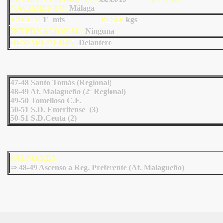
NACIMIENTO:
Málaga
TALLA:
1' mts
PESO:
kgs
INTERNACIONAL:
Ninguna
DEMARCACIÓN:
Delantero
47-48 Santo Tomás (Regional)
48-49 At. Malagueño (2ª Regional)
49-50 Tomelloso C.F.
50-51 S.D. Emeritense (3)
50-51 S.D.Ceuta (2)
PALMARÉS:
⇒ 48-49 Ascenso a Reg. Preferente (At. Malagueño)