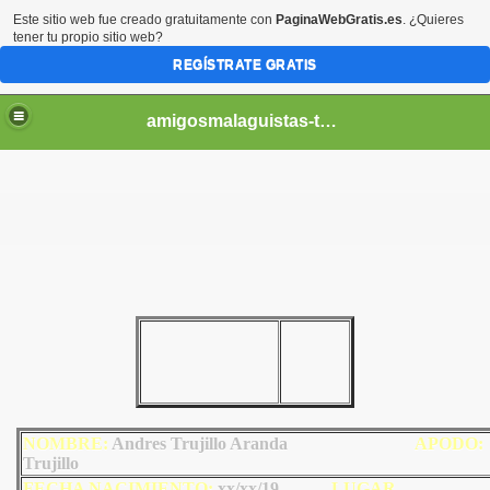
Este sitio web fue creado gratuitamente con
PaginaWebGratis.es
. ¿Quieres
tener tu propio sitio web?
REGÍSTRATE GRATIS
amigosmalaguistas-temporadas
NOMBRE:
Andres Trujillo Aranda
AP
ODO
:
Trujillo
FECHA NACIMIENTO:
xx/xx/19
LU
GAR