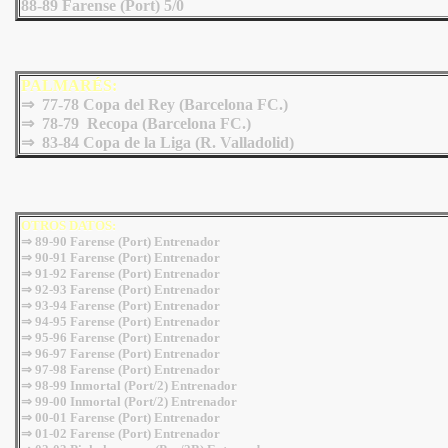
88-89 Farense (Port) 5/0
PALMARÉS:
⇒ 77-78 Copa del Rey (Barcelona FC.)
⇒ 78-79 Recopa (Barcelona FC.)
⇒
83-84 Copa de la Liga (R. Valladolid)
OTROS DATOS:
⇒ 89-90 Farense (Port) Entrenador
⇒ 90-91 Farense (Port) Entrenador
⇒ 91-92 Farense (Port) Entrenador
⇒ 92-93 Farense (Port) Entrenador
⇒ 93-94 Farense (Port) Entrenador
⇒ 94-95 Farense (Port) Entrenador
⇒
95-96 Farense (Port) Entrenador
⇒ 96-97 Farense (Port) Entrenador
⇒ 97-98 Farense (Port) Entrenador
⇒ 98-99 Inmortal (Port/2) Entrenador
⇒ 99-00 Inmortal (Port/2) Entrenador
⇒ 00-01 Farense (Port) Entrenador
⇒ 01-02 Farense (Port) Entrenador