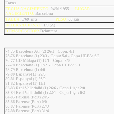
Fortes
FECHA NACIMIENTO:
04/01/1955
LU
GAR
NACIMIENTO:
Barcelona
TALLA:
1'69 mts
PESO:
68
kgs
INTERNACIONAL:
1/0 (A)
DEMARCACIÓN:
Delantero
74-75 Barcelona Atl. (2) 26/1 - Copa: 4/1
75-76 Barcelona (1) 23/3 - Copa: 5/0 - Copa UEFA: 6/2
76-77 CD Málaga (1) 17/1 - Copa: 3/0
77-78 Barcelona (1) 17/2 - Copa UEFA: 5/1
78-79 Barcelona (1) 4/0
79-80 Espanyol (1) 29/0
80-81 Espanyol (1) 26/0
81-82 Espanyol (1) 11/1
82-83 Real Valladolid (1) 26/6 - Copa Liga: 2/0
83-84 Real Valladolid (1) 22/1 - Copa Liga: 6/2
84-85 Farense (Port) 24/5
85-86 Farense (Port) 0/0
86-87 Farense (Port) 27/3
87-88 Farense (Port) 31/4