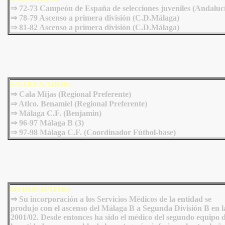
⇒ 72-73 Campeón de España de selecciones juveniles (Andalucí
⇒ 78-79 Ascenso a primera división (C.D.Málaga)
⇒
81-82 Ascenso a primera división (C.D.Málaga)
ENTRENADOR:
⇒ Cala Mijas (Regional Preferente)
⇒ Atlco. Benamiel (Regional Preferente)
⇒ Málaga C.F. (Benjamin)
⇒ 96-97 Málaga B (3)
⇒ 97-98 Málaga C.F. (Coordinador Fútbol-base)
OTROS DATOS:
⇒ Su incorporación a los Servicios Médicos de la entidad se
produjo con el ascenso del Málaga B a Segunda División B en l
2001/02. Desde entonces ha sido el médico del segundo equipo 