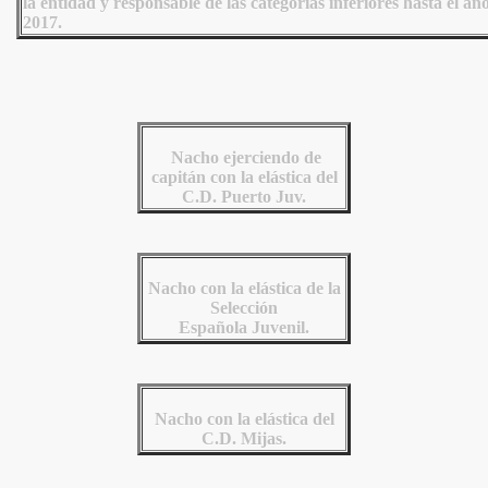
la entidad y responsable de las categorías inferiores hasta el añ
2017.
Nacho ejerciendo de
capitán con la elástica del
C.D. Puerto Juv.
Nacho con la elástica de la
Selección
Española Juvenil.
Nacho con la elástica del
C.D. Mijas.