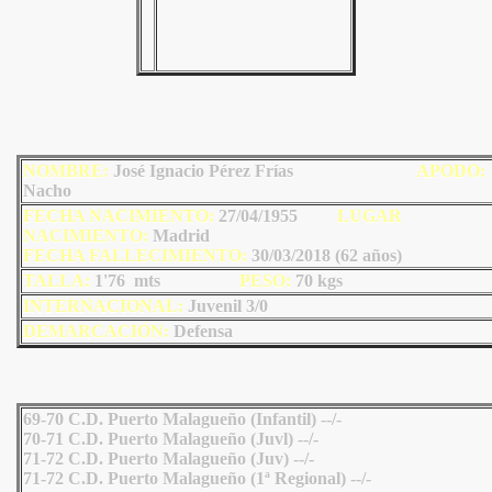
NOMBRE:
José Ignacio Pérez Frías
AP
ODO
:
Nacho
FECHA NACIMIENTO:
27/04/1955
LU
GAR
NACIMIENTO:
Madrid
FECHA FALLECIMIENTO:
30/03/2018 (62 años)
TALLA:
1'76 mts
PESO:
70
kgs
INTERNACIONAL:
Juvenil 3
/
0
DEMARCACIÓN:
Defensa
69-70 C.D. Puerto Malagueño (Infantil) --/-
70-71 C.D. Puerto Malagueño (Juvl) --/-
71-72 C.D. Puerto Malagueño (Juv) --/-
71-72 C.D. Puerto Malagueño (1ª Regional) --/-