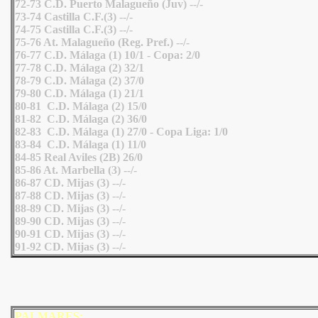
72-73 C.D. Puerto Malagueño (Juv) --/-
73-74 Castilla C.F.(3) --/-
74-75 Castilla C.F.(3) --/-
75-76 At. Malagueño (Reg. Pref.) --/-
76-77 C.D. Málaga (1) 10/1 - Copa: 2/0
77-78 C.D. Málaga (2) 32/1
78-79 C.D. Málaga (2) 37/0
79-80 C.D. Málaga (1) 21/1
80-81 C.D. Málaga (2) 15/0
81-82 C.D. Málaga (2) 36/0
82-83 C.D. Málaga (1) 27/0 - Copa Liga: 1/0
83-84 C.D. Málaga (1) 11/0
84-85 Real Aviles (2B) 26/0
85-86 At. Marbella (3) --/-
86-87 CD. Mijas (3) --/-
87-88 CD. Mijas (3) --/-
88-89 CD. Mijas (3) --/-
89-90 CD. Mijas (3) --/-
90-91 CD. Mijas (3) --/-
91-92 CD. Mijas (3) --/-
PALMARES: