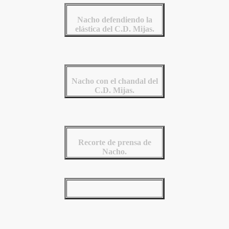
Nacho defendiendo la
elástica del C.D. Mijas.
Nacho con el chandal del
C.D. Mijas.
Recorte de prensa de
Nacho.