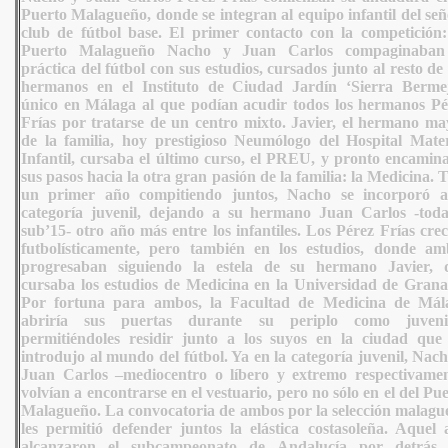
Puerto Malagueño, donde se integran al equipo infantil del se
club de fútbol base. El primer contacto con la competición:
Puerto Malagueño Nacho y Juan Carlos compaginaban
práctica del fútbol con sus estudios, cursados junto al resto de
hermanos en el Instituto de Ciudad Jardín ‘Sierra Bermej
único en Málaga al que podían acudir todos los hermanos Pé
Frías por tratarse de un centro mixto. Javier, el hermano ma
de la familia, hoy prestigioso Neumólogo del Hospital Mate
Infantil, cursaba el último curso, el PREU, y pronto encamina
sus pasos hacia la otra gran pasión de la familia: la Medicina. 
un primer año compitiendo juntos, Nacho se incorporó a
categoría juvenil, dejando a su hermano Juan Carlos -toda
sub’15- otro año más entre los infantiles. Los Pérez Frías cre
futbolísticamente, pero también en los estudios, donde am
progresaban siguiendo la estela de su hermano Javier, 
cursaba los estudios de Medicina en la Universidad de Grana
Por fortuna para ambos, la Facultad de Medicina de Mál
abriría sus puertas durante su periplo como juvenil
permitiéndoles residir junto a los suyos en la ciudad que 
introdujo al mundo del fútbol. Ya en la categoría juvenil, Nac
Juan Carlos –mediocentro o líbero y extremo respectivamen
volvían a encontrarse en el vestuario, pero no sólo en el del Pu
Malagueño. La convocatoria de ambos por la selección malagu
les permitió defender juntos la elástica costasoleña. Aquel 
alcanzaron el subcampeonato de Andalucía por detrás 