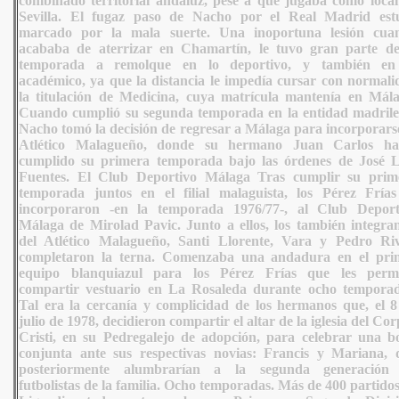
combinado territorial andaluz, pese a que jugaba como local
Sevilla. El fugaz paso de Nacho por el Real Madrid est
marcado por la mala suerte. Una inoportuna lesión cua
acababa de aterrizar en Chamartín, le tuvo gran parte de
temporada a remolque en lo deportivo, y también en
académico, ya que la distancia le impedía cursar con normali
la titulación de Medicina, cuya matrícula mantenía en Mála
Cuando cumplió su segunda temporada en la entidad madrile
Nacho tomó la decisión de regresar a Málaga para incorporarse
Atlético Malagueño, donde su hermano Juan Carlos ha
cumplido su primera temporada bajo las órdenes de José L
Fuentes. El Club Deportivo Málaga Tras cumplir su prim
temporada juntos en el filial malaguista, los Pérez Frías
incorporaron -en la temporada 1976/77-, al Club Deport
Málaga de Mirolad Pavic. Junto a ellos, los también integran
del Atlético Malagueño, Santi Llorente, Vara y Pedro Riv
completaron la terna. Comenzaba una andadura en el pri
equipo blanquiazul para los Pérez Frías que les permi
compartir vestuario en La Rosaleda durante ocho temporad
Tal era la cercanía y complicidad de los hermanos que, el 8
julio de 1978, decidieron compartir el altar de la iglesia del Co
Cristi, en su Pedregalejo de adopción, para celebrar una b
conjunta ante sus respectivas novias: Francis y Mariana, 
posteriormente alumbrarían a la segunda generación
futbolistas de la familia. Ocho temporadas. Más de 400 partido