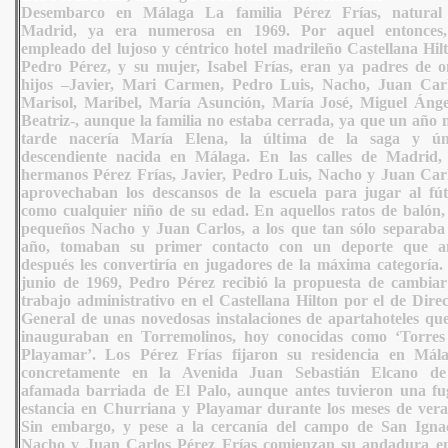
Desembarco en Málaga La familia Pérez Frías, natural
Madrid, ya era numerosa en 1969. Por aquel entonces,
empleado del lujoso y céntrico hotel madrileño Castellana Hil
Pedro Pérez, y su mujer, Isabel Frías, eran ya padres de o
hijos –Javier, Mari Carmen, Pedro Luis, Nacho, Juan Carl
Marisol, Maribel, María Asunción, María José, Miguel Ánge
Beatriz-, aunque la familia no estaba cerrada, ya que un año 
tarde nacería María Elena, la última de la saga y ún
descendiente nacida en Málaga. En las calles de Madrid, 
hermanos Pérez Frías, Javier, Pedro Luis, Nacho y Juan Carl
aprovechaban los descansos de la escuela para jugar al fút
como cualquier niño de su edad. En aquellos ratos de balón, 
pequeños Nacho y Juan Carlos, a los que tan sólo separaba
año, tomaban su primer contacto con un deporte que a
después les convertiría en jugadores de la máxima categoría.
junio de 1969, Pedro Pérez recibió la propuesta de cambiar
trabajo administrativo en el Castellana Hilton por el de Dire
General de unas novedosas instalaciones de apartahoteles que
inauguraban en Torremolinos, hoy conocidas como ‘Torres
Playamar’. Los Pérez Frías fijaron su residencia en Mála
concretamente en la Avenida Juan Sebastián Elcano de
afamada barriada de El Palo, aunque antes tuvieron una fu
estancia en Churriana y Playamar durante los meses de vera
Sin embargo, y pese a la cercanía del campo de San Ignac
Nacho y Juan Carlos Pérez Frías comienzan su andadura en