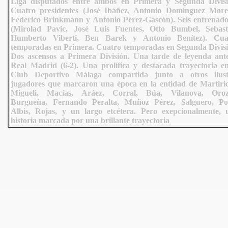
Liga disputados entre ambos en Primera y Segunda Divisi
Cuatro presidentes (José Ibáñez, Antonio Domínguez More
Federico Brinkmann y Antonio Pérez-Gascón). Seis entrenado
(Mirolad Pavic, José Luis Fuentes, Otto Bumbel, Sebast
Humberto Viberti, Ben Barek y Antonio Benítez). Cua
temporadas en Primera. Cuatro temporadas en Segunda Divisi
Dos ascensos a Primera División. Una tarde de leyenda ante
Real Madrid (6-2). Una prolífica y destacada trayectoria en
Club Deportivo Málaga compartida junto a otros ilust
jugadores que marcaron una época en la entidad de Martiric
Migueli, Macías, Aráez, Corral, Búa, Vilanova, Oroz
Burgueña, Fernando Peralta, Muñoz Pérez, Salguero, Po
Albis, Rojas, y un largo etcétera. Pero exepcionalmente, 
historia marcada por una brillante trayectoria