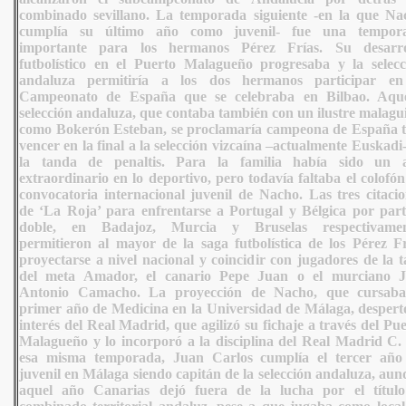
combinado sevillano. La temporada siguiente -en la que Na
cumplía su último año como juvenil- fue una tempor
importante para los hermanos Pérez Frías. Su desarro
futbolístico en el Puerto Malagueño progresaba y la selecc
andaluza permitiría a los dos hermanos participar en
Campeonato de España que se celebraba en Bilbao. Aque
selección andaluza, que contaba también con un ilustre malagu
como Bokerón Esteban, se proclamaría campeona de España t
vencer en la final a la selección vizcaína –actualmente Euskadi
la tanda de penaltis. Para la familia había sido un 
extraordinario en lo deportivo, pero todavía faltaba el colofón
convocatoria internacional juvenil de Nacho. Las tres citacio
de ‘La Roja’ para enfrentarse a Portugal y Bélgica por part
doble, en Badajoz, Murcia y Bruselas respectivamen
permitieron al mayor de la saga futbolística de los Pérez Fr
proyectarse a nivel nacional y coincidir con jugadores de la t
del meta Amador, el canario Pepe Juan o el murciano J
Antonio Camacho. La proyección de Nacho, que cursaba
primer año de Medicina en la Universidad de Málaga, despertó
interés del Real Madrid, que agilizó su fichaje a través del Pu
Malagueño y lo incorporó a la disciplina del Real Madrid C.
esa misma temporada, Juan Carlos cumplía el tercer año
juvenil en Málaga siendo capitán de la selección andaluza, au
aquel año Canarias dejó fuera de la lucha por el título