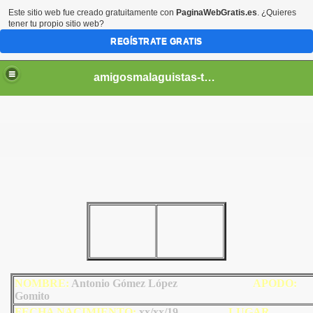
Este sitio web fue creado gratuitamente con
PaginaWebGratis.es
. ¿Quieres
tener tu propio sitio web?
REGÍSTRATE GRATIS
amigosmalaguistas-temporadas
NOMBRE:
Antonio Gómez López
AP
ODO
:
Gomito
FECHA NACIMIENTO:
xx/xx/19
LU
GAR