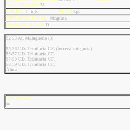
NACIMIENTO:
M
TALLA:
1' mts
PESO:
kgs
INTERNACIONAL:
Ninguna
DEMARCACIÓN:
D
52-53 At. Malagueño (3)
55-56 UD. Trinitaria CF. (tercera categoría)
56-57 UD. Trinitaria CF.
57-58 UD. Trinitaria CF.
58-59 UD. Trinitaria CF.
Álora
PALMARÉS:
⇒