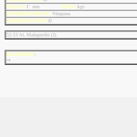
TALLA:
1' mts
PESO:
kgs
INTERNACIONAL:
Ninguna
DEMARCACIÓN:
D
52-53 At. Malagueño (3)
PALMARÉS
:
⇒