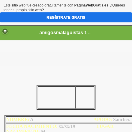
Este sitio web fue creado gratuitamente con
PaginaWebGratis.es
. ¿Quieres
tener tu propio sitio web?
REGÍSTRATE GRATIS
amigosmalaguistas-temporadas
NOMBRE:
A
AP
ODO
:
Sánchez
FECHA NACIMIENTO:
xx/xx/19
LU
GAR
NACIMIENTO:
M