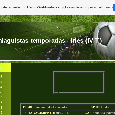
 gratuitamente con
PaginaWebGratis.es
. ¿Quieres tener tu propio sitio web?
aguistas-temporadas - Irles (IV T.)
DA
42
43
44
45
46
47
OMBRE:
Joaquín Irles Hernández
AP
ODO
:
Irles
48
49
FECHA NACIMIENTO:
30/03/1947
LU
GAR:
Orihuela (Alican