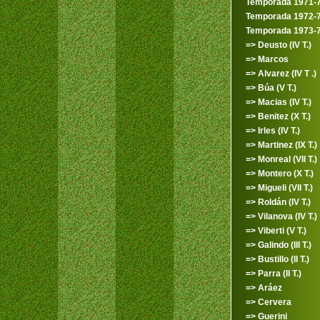
Temporada 1971-
Temporada 1972-
Temporada 1973-
=> Deusto (IV T.)
=> Marcos
=> Alvarez (IV T .)
=> Búa (V T.)
=> Macias (IV T.)
=> Benitez (X T.)
=> Irles (IV T.)
=> Martinez (IX T.)
=> Monreal (VII T.)
=> Montero (X T.)
=> Migueli (VII T.)
=> Roldán (IV T.)
=> Vilanova (IV T.)
=> Viberti (V T.)
=> Galindo (III T.)
=> Bustillo (II T.)
=> Parra (II T.)
=> Aráez
=> Cervera
=> Guerini