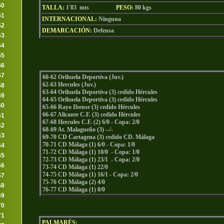
50
TALLA:
1'83 mts
PESO:
80
kgs
51
INTERNACIONAL:
Ninguna
52
DEMARCACIÓN:
Defensa
53
54
55
56
57
60-62 Orihuela Deportiva (Juv.)
62-63 Hercules (Juv.)
58
63-64 Orihuela Deportiva (3) cedido Hércules
59
64-65 Orihuela Deportiva (3) cedido Hércules
60
65-66 Rayo Ibense (3) cedido Hércules
66-67 Alicante C.F. (3) cedido Hércules
61
67-68 Hercules C.F. (2) 6/0 - Copa: 2/0
62
68-69 At. Malagueño (3) --/-
63
69-70 CD Cartagena (3) cedido CD. Málaga
70-71 CD Málaga (1) 6/0 - Copa: 1/0
64
71-72 CD Málaga (1) 10/0 - Copa: 1/0
65
72-73 CD Málaga (1) 23/1 - Copa: 2/0
66
73-74 CD Málaga (1) 22/0
74-75 CD Málaga (1) 16/1 - Copa: 2/0
67
75-76 CD Málaga (2) 4/0
68
76-77 CD Málaga (1) 0/0
69
70
71
PALMARÉS: