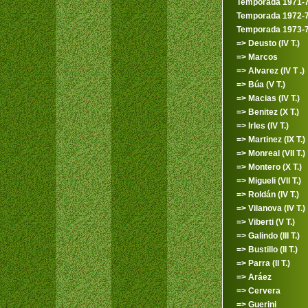
Temporada 1971-
Temporada 1972-
Temporada 1973-
=> Deusto (IV T.)
=> Marcos
=> Alvarez (IV T .)
=> Búa (V T.)
=> Macias (IV T.)
=> Benitez (X T.)
=> Irles (IV T.)
=> Martinez (IX T.)
=> Monreal (VII T.)
=> Montero (X T.)
=> Migueli (VII T.)
=> Roldán (IV T.)
=> Vilanova (IV T.)
=> Viberti (V T.)
=> Galindo (III T.)
=> Bustillo (II T.)
=> Parra (II T.)
=> Aráez
=> Cervera
=> Guerini