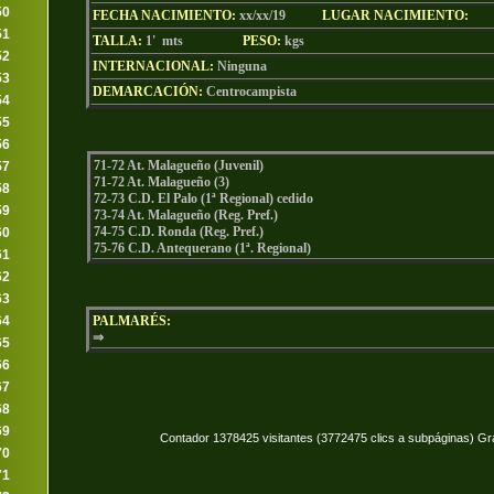
50
FECHA NACIMIENTO:
xx/xx/19
LU
GAR NACIMIENTO:
51
TALLA:
1' mts
PESO:
kgs
52
INTERNACIONAL:
Ninguna
53
DEMARCACIÓN:
Centrocampista
54
55
56
71-72 At. Malagueño (Juvenil)
57
71-72 At. Malagueño (3)
58
72-73 C.D. El Palo (1ª Regional) cedido
59
73-74 At. Malagueño (Reg. Pref.)
74-75 C.D. Ronda (Reg. Pref.)
60
75-76 C.D. Antequerano (1ª. Regional)
61
62
63
64
PALMARÉS:
⇒
65
66
67
68
69
Contador 1378425 visitantes (3772475 clics a subpáginas) Gr
70
71