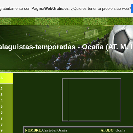
 gratuitamente con
PaginaWebGratis.es
. ¿Quieres tener tu propio sitio web?
aguistas-temporadas - Ocaña (AT. M. I
DA
42
43
44
45
46
47
48
49
NOMBRE:
Cristobal Ocaña
AP
ODO
:
Ocaña