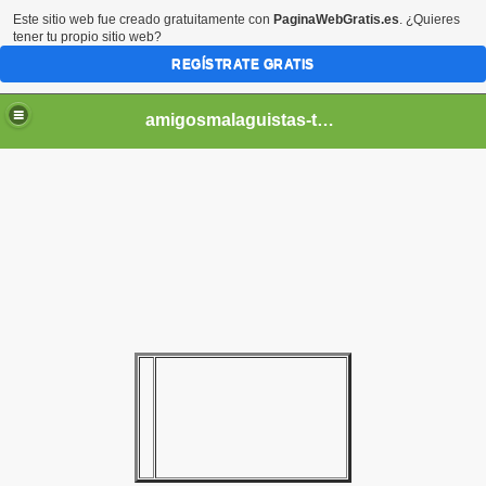
Este sitio web fue creado gratuitamente con
PaginaWebGratis.es
. ¿Quieres
tener tu propio sitio web?
REGÍSTRATE GRATIS
amigosmalaguistas-temporadas