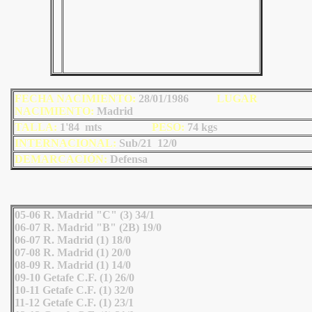
FECHA NACIMIENTO:
28/01/1986
LU
GAR
NACIMIENTO:
Madrid
TALLA:
1'84 mts
PESO:
74
kgs
INTERNACIONAL:
Sub/21 12/0
DEMARCACIÓN:
Defensa
05-06 R. Madrid "C" (3) 34/1
06-07 R. Madrid "B" (2B) 19/0
06-07 R. Madrid (1) 18/0
07-08 R. Madrid (1) 20/0
08-09 R. Madrid (1) 14/0
09-10 Getafe C.F. (1) 26/0
10-11 Getafe C.F. (1) 32/0
11-12 Getafe C.F. (1) 23/1