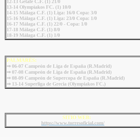
12-13 Getafe C.F. (1) 21/0
13-14 Olympìakos FC. (1) 10/0
14-15 Málaga C.F. (1) Liga: 16/0 Copa: 3/0
15-16 Málaga C.F. (1) Liga: 23/0 Copa: 1/0
16-17 Málaga C.F. (1) 22/0 - Copa: 1/0
17-18 Málaga C.F. (1) 8/0
18-19 Málaga C.F. (1) 1/0
PALMARÉS:
⇒ 06-07 Campeón de Liga de España (R.Madrid)
⇒ 07-08 Campeón de Liga de España (R.Madrid)
⇒ 08-09 Campeón de Supercopa de España (R.Madrid)
⇒ 13-14 Superliga de Grecia (Olympiakos FC.)
SITIO WEB:
https://www.torresoficial.com/