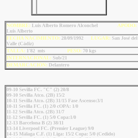
NOMBRE:
Luis Alberto Romero Alconchel
AP
ODO
:
Luis Alberto
FECHA NACIMIENTO:
28/09/1992
LU
GAR:
San José del
Valle (Cádiz)
TALLA:
1'82 mts
PESO:
70
kgs
INTERNACIONAL:
Sub/21
DEMARCACIÓN:
Delantero
09-10 Sevilla FC. "C" (2) 20/8
09-10 Sevilla Atco. (2B) 15/2
10-11 Sevilla Atco. (2B) 31/15 Fase Ascenso:3/1
10-11 Sevilla FC. (1) 2/0 cOPA: 1/0
11-12 Sevilla Atco. (2B) 31/7
11-12 Sevilla FC. (1) 5/0 Copa:1/0
12-13 Barcelona B (2) 38/11
13-14 Liverpool FC. (Premier League) 9/0
14-15 Málaga C.F. (1) Liga: 15/2 Copa: 5/0 (Cedido)