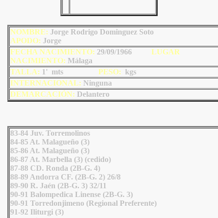
NOMBRE:
Jorge
Rodrigo Dominguez Soto
AP
ODO
:
Jorge
FECHA NACIMIENTO:
29/09/1966
LU
GAR
NACIMIENTO:
Málaga
TALLA:
1' mts
PESO:
kgs
INTERNACIONAL:
Ninguna
DEMARCACIÓN:
Delantero
83-84 Juv. Torremolinos
84-85 At. Malagueño (3)
85-86 At. Malagueño (3)
86-87 At. Marbella (3) (cedido)
87-88 CD. Ronda (2B-G. 4)
88-89 Andorra CF. (2B-G. 2) 26/8
89-90 R. Jaén (2B-G. 3) 32/11
90-91 Balompedica Linense (2B-G. 3)
90-91 Torredonjimeno (Regional Preferente)
91-92 Iliturgi (3)