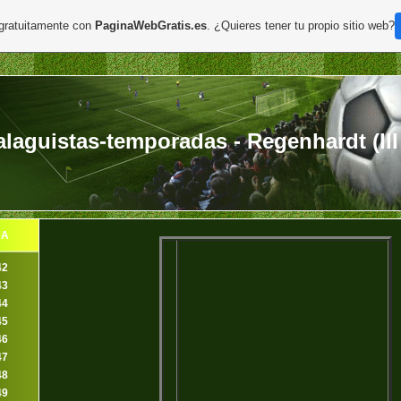
 gratuitamente con
PaginaWebGratis.es
. ¿Quieres tener tu propio sitio web?
aguistas-temporadas - Regenhardt (III 
DA
42
43
44
45
46
47
48
49