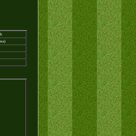
dt
ina)