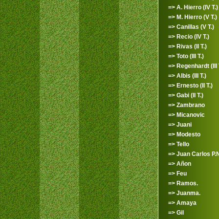
=> A. Hierro (IV T.)
=> M. Hierro (V T.)
=> Canillas (V T.)
=> Recio (IV T.)
=> Rivas (II T.)
=> Toto (III T.)
=> Regenhardt (III 
=> Albis (III T.)
=> Ernesto (II T.)
=> Gabi (II T.)
=> Zambrano
=> Micanovic
=> Juani
=> Modesto
=> Tello
=> Juan Carlos P.N.
=> Añon
=> Feu
=> Ramos.
=> Juanma.
=> Amaya
=> Gil