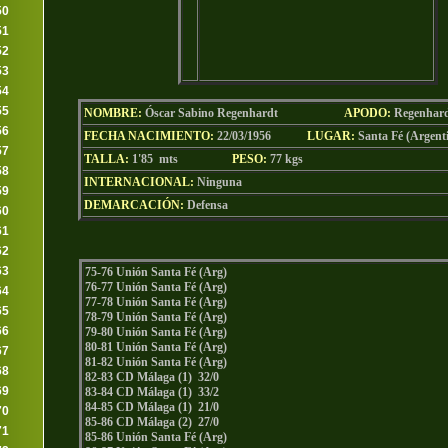
50
51
52
53
54
55
NOMBRE:
Óscar Sabino Regenhardt
AP
ODO
:
Regenhar
56
FECHA NACIMIENTO:
22/03/1956
LU
GAR:
Santa Fé (Argent
57
TALLA:
1'85 mts
PESO:
77 kgs
58
INTERNACIONAL:
Ninguna
59
DEMARCACIÓN:
Defensa
60
61
62
63
75-76 Unión Santa Fé (Arg)
76-77 Unión Santa Fé (Arg)
64
77-78 Unión Santa Fé (Arg)
65
78-79 Unión Santa Fé (Arg)
66
79-80 Unión Santa Fé (Arg)
80-81 Unión Santa Fé (Arg)
67
81-82 Unión Santa Fé (Arg)
68
82-83 CD Málaga (1) 32/0
69
83-84 CD Málaga (1) 33/2
84-85 CD Málaga (1) 21/0
70
85-86 CD Málaga (2) 27/0
71
85-86 Unión Santa Fé (Arg)