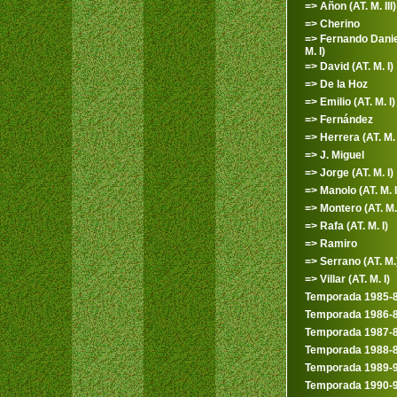
=> Añon (AT. M. III)
=> Cherino
=> Fernando Danie
M. I)
=> David (AT. M. I)
=> De la Hoz
=> Emilio (AT. M. I)
=> Fernández
=> Herrera (AT. M. 
=> J. Miguel
=> Jorge (AT. M. I)
=> Manolo (AT. M. I
=> Montero (AT. M.
=> Rafa (AT. M. I)
=> Ramiro
=> Serrano (AT. M.
=> Villar (AT. M. I)
Temporada 1985-
Temporada 1986-
Temporada 1987-
Temporada 1988-
Temporada 1989-
Temporada 1990-