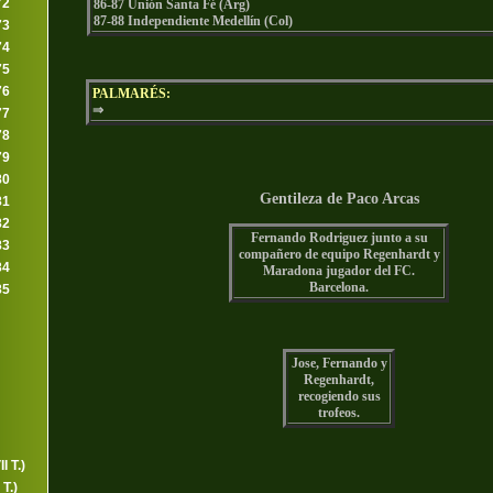
72
86-87 Unión Santa Fé (Arg)
87-88 Independiente Medellín (Col)
73
74
75
76
PALMARÉS:
⇒
77
78
79
80
Gentileza de Paco Arcas
81
82
Fernando Rodriguez junto a su
83
compañero de equipo Regenhardt y
84
Maradona jugador del FC.
Barcelona.
85
Jose, Fernando y
Regenhardt,
recogiendo sus
trofeos.
I T.)
T.)