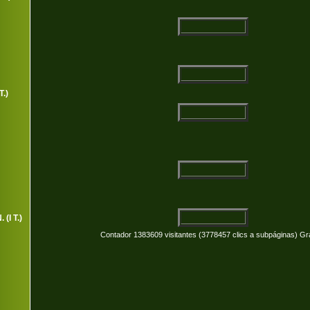
T.)
 (I T.)
Contador 1383609 visitantes (3778457 clics a subpáginas) Gr